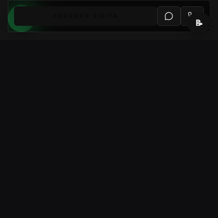
AGENDAR VISITA
📝