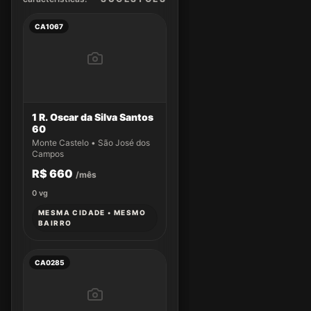
CA1067
1 R. Oscar da Silva Santos
60
Monte Castelo • São José dos
Campos
R$ 660
/mês
0
vg
MESMA CIDADE • MESMO
BAIRRO
CA0285