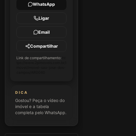
WhatsApp
Ligar
Email
Compartilhar
Link de compartilhamento:
ht
tps://www.2pimoveis.com.br/i
movel/imovel-sao-jose-dos-
campos/AR0060
DICA
Gostou? Peça o vídeo do
imóvel e a tabela
completa pelo WhatsApp.