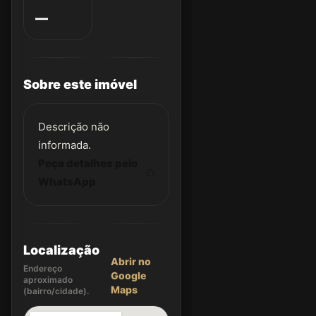
—
Sobre este imóvel
Descrição não
informada.
Peça detalhes pelo
WhatsApp
Localização
Abrir no
Endereço
Google
aproximado
Maps
(bairro/cidade).