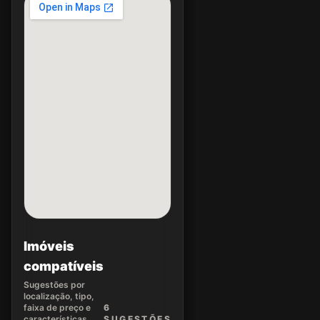
Imóveis
compatíveis
Sugestões por
localização, tipo,
faixa de preço e
6
características.
SUGEST
ÕES