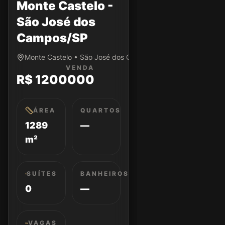
Monte Castelo -
São José dos
Campos/SP
Monte Castelo • São José dos Campos/SP
VENDA
R$ 1200000
ÁREA
QUARTOS
1289
—
m²
SUÍTES
BANHEIROS
0
—
VAGAS