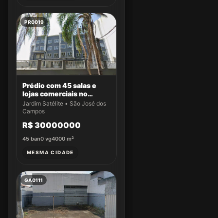
PR0019
Prédio com 45 salas e
lojas comerciais no
Jardim Satélite
Jardim Satélite • São José dos
Campos
R$ 30000000
45
ban
0
vg
4000
m²
MESMA CIDADE
GA0111