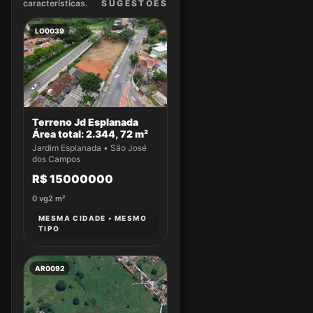
características.
SUGEST
ÕES
LO0039
Terreno Jd Esplanada
Área total: 2.344, 72 m²
Jardim Esplanada • São José
dos Campos
R$ 15000000
0
vg
2
m²
MESMA CIDADE • MESMO
TIPO
AR0092