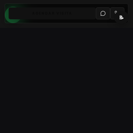
AGENDAR VISITA
📝