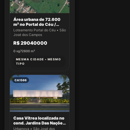
Área urbana de 72.600
m² no Portal do Céu /
Novo Horizonte
Loteamento Portal do Céu • São
José dos Campos
R$ 29040000
0
vg
72600
m²
MESMA CIDADE • MESMO
TIPO
CA1566
Casa Vítrea localizada no
cond. Jardins Das Nações
Maldivas lote 17 QD 188 -
Urbanova • São José dos