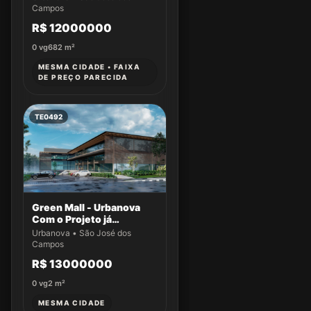
Stemmi - Ativos
Campos
R$ 12000000
0
vg
682
m²
MESMA CIDADE • FAIXA
DE PREÇO PARECIDA
TE0492
Green Mall - Urbanova
Com o Projeto já
aprovado
Urbanova • São José dos
Campos
R$ 13000000
0
vg
2
m²
MESMA CIDADE