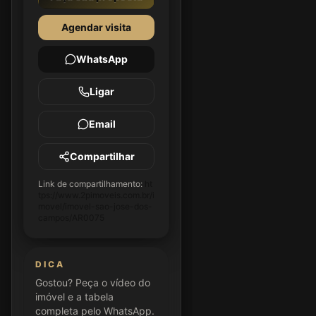
Agendar visita
WhatsApp
Ligar
Email
Compartilhar
Link de compartilhamento:
ht
tps://www.2pimoveis.com.br/i
movel/imovel-sao-jose-dos-
campos/AR0075
DICA
Gostou? Peça o vídeo do
imóvel e a tabela
completa pelo WhatsApp.