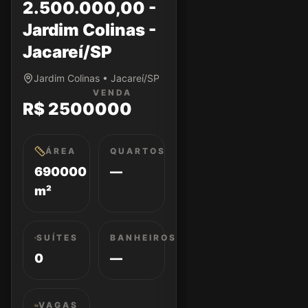
2.500.000,00 -
Jardim Colinas -
Jacareí/SP
Jardim Colinas • Jacareí/SP
VENDA
R$ 2500000
ÁREA
QUARTOS
690000
—
m²
SUÍTES
BANHEIROS
0
—
VAGAS