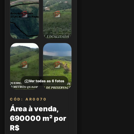
Ver todas as
6
fotos
CÓD: AR0070
Área à venda,
690000 m² por
R$