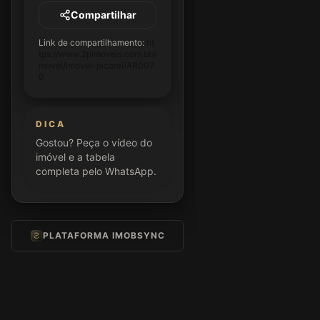
Compartilhar
Link de compartilhamento:
ht
tps://www.2pimoveis.com.br/i
movel/imovel-jacarei/AR007
0
DICA
Gostou? Peça o vídeo do
imóvel e a tabela
completa pelo WhatsApp.
PLATAFORMA IMOBSYNC