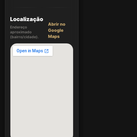
Localização
Abrir no
Endereço
Google
aproximado
Maps
(bairro/cidade).