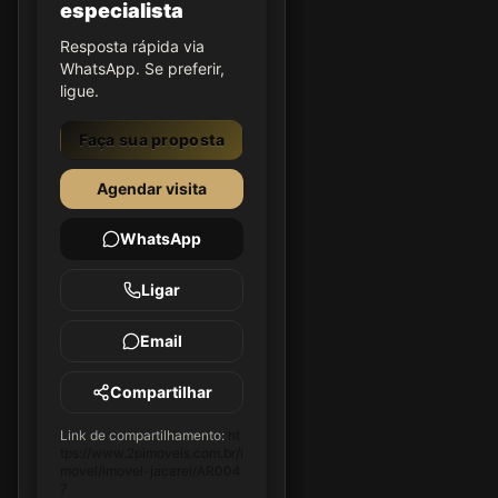
especialista
Resposta rápida via
WhatsApp. Se preferir,
ligue.
Faça sua proposta
Agendar visita
WhatsApp
Ligar
Email
Compartilhar
Link de compartilhamento:
ht
tps://www.2pimoveis.com.br/i
movel/imovel-jacarei/AR004
7