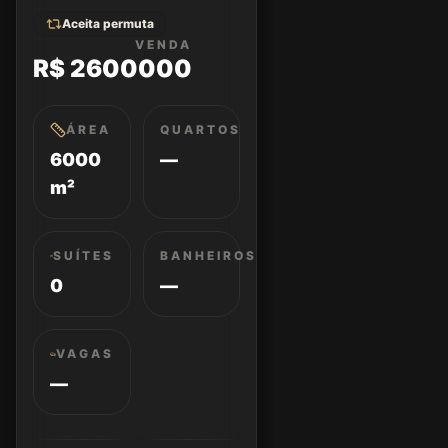
Aceita permuta
VENDA
R$ 2600000
ÁREA
QUARTOS
6000
—
m²
SUÍTES
BANHEIROS
0
—
VAGAS
—