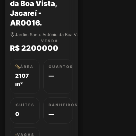
da Boa Vista,
Jacareí -
AR0016.
Jardim Santo Antônio da Boa Vista • Jacareí/SP
VENDA
R$ 2200000
ÁREA
QUARTOS
2107
—
m²
SUÍTES
BANHEIROS
0
—
VAGAS