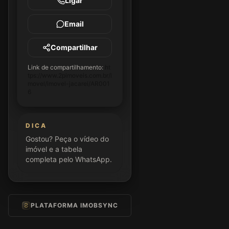
Ligar
Email
Compartilhar
Link de compartilhamento:
ht
tps://www.2pimoveis.com.br/i
movel/imovel-jacarei/AR001
6
DICA
Gostou? Peça o vídeo do
imóvel e a tabela
completa pelo WhatsApp.
PLATAFORMA IMOBSYNC