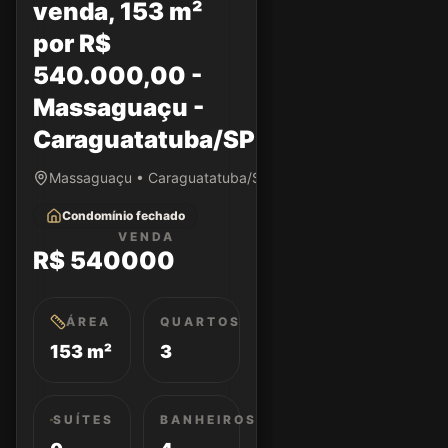
venda, 153 m²
por R$
540.000,00 -
Massaguaçu -
Caraguatatuba/SP
Massaguaçu • Caraguatatuba/SP
Condomínio fechado
VENDA
R$ 540000
ÁREA
QUARTOS
153 m²
3
SUÍTES
BANHEIROS