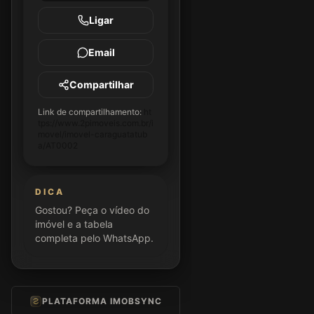
Ligar
Email
Compartilhar
Link de compartilhamento:
ht
tps://www.2pimoveis.com.br/i
movel/imovel-caraguatatub
a/AT0002
DICA
Gostou? Peça o vídeo do
imóvel e a tabela
completa pelo WhatsApp.
PLATAFORMA IMOBSYNC