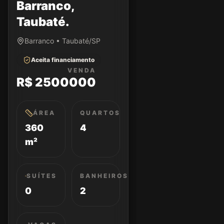
Barranco,
Taubaté.
Barranco • Taubaté/SP
Aceita financiamento
VENDA
R$ 2500000
ÁREA
QUARTOS
360
4
m²
SUÍTES
BANHEIROS
0
2