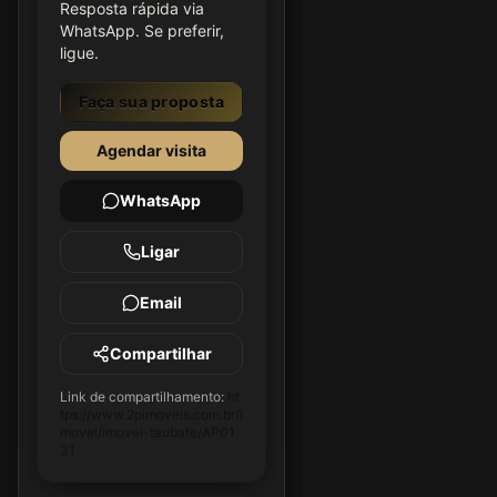
Resposta rápida via
WhatsApp. Se preferir,
ligue.
Faça sua proposta
Agendar visita
WhatsApp
Ligar
Email
Compartilhar
Link de compartilhamento:
ht
tps://www.2pimoveis.com.br/i
movel/imovel-taubate/AP01
31