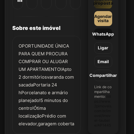
proposta
Agendar
visita
Sobre este imóvel
WhatsApp
OPORTUNIDADE ÚNICA
Ligar
PARA QUEM PROCURA
COMPRAR OU ALUGAR
Email
UM APARTAMENTO!Apto
Compartilhar
2 dormitóriosvaranda com
sacadaPortaria 24
Link de co
mpartilha
hPorcelanato e armário
mento:
htt
planejado!5 minutos do
ps://www.
2pimoveis.
centro!Ótima
com.br/im
localizaçãoPrédio com
ovel/imov
el-taubat
elevador,garagem coberta
e/AP1445