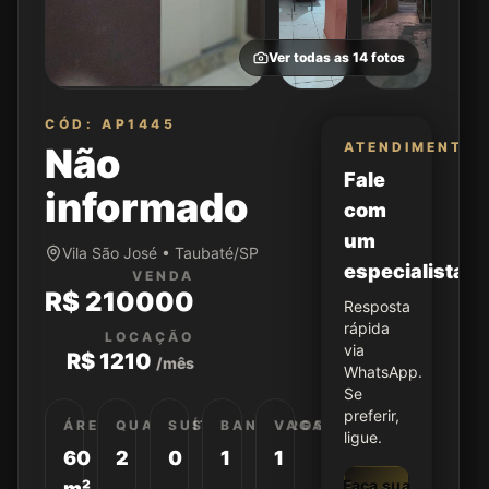
Ver todas as
14
fotos
CÓD: AP1445
ATENDIMENTO
Não
Fale
informado
com
um
Vila São José • Taubaté/SP
especialista
VENDA
R$ 210000
Resposta
rápida
LOCAÇÃO
via
R$ 1210
/mês
WhatsApp.
Se
preferir,
ÁREA
QUARTOS
SUÍTES
BANHEIROS
VAGAS
ligue.
60
2
0
1
1
Faça sua
m²