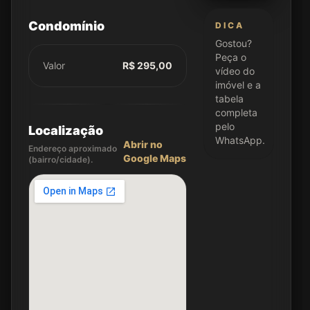
Condomínio
DICA
Gostou?
Peça o
Valor
R$ 295,00
vídeo do
imóvel e a
tabela
completa
pelo
Localização
WhatsApp.
Abrir no
Endereço aproximado
Google Maps
(bairro/cidade).