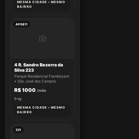
MESMA CIDADE • MESMO
BAIRRO
AP0811
4 R. Sandro Bezerra da
Silva 223
Parque Residencial Flamboyant
• São José dos Campos
R$ 1000
/mês
0
vg
MESMA CIDADE • MESMO
BAIRRO
321