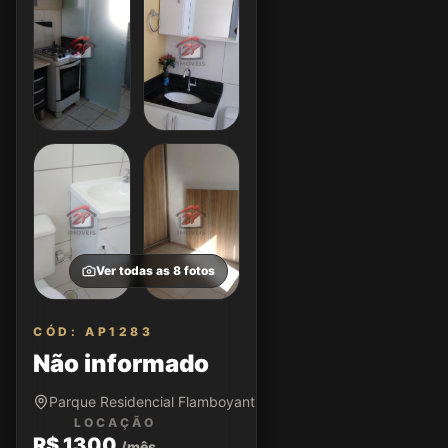
Ver todas as
8
fotos
CÓD: AP1283
Não informado
Parque Residencial Flamboyant • São José dos Campos/SP
LOCAÇÃO
R$ 1300
/mês