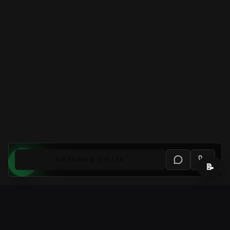
AGENDAR VISITA
📝