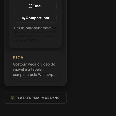
Email
Compartilhar
Link de compartilhamento:
ht
tps://www.2pimoveis.com.br/i
movel/imovel-sao-jose-dos-
campos/AP1283
DICA
Gostou? Peça o vídeo do
imóvel e a tabela
completa pelo WhatsApp.
PLATAFORMA IMOBSYNC