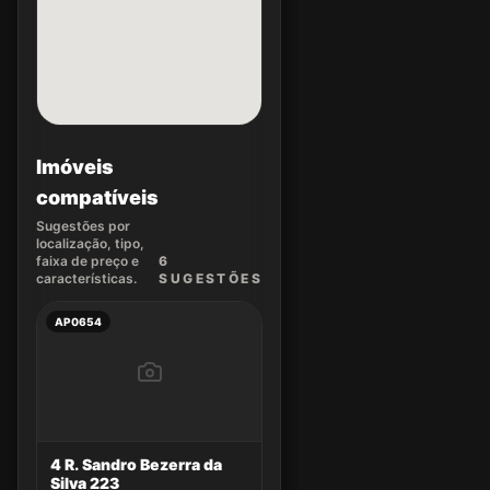
Imóveis
compatíveis
Sugestões por
localização, tipo,
faixa de preço e
6
características.
SUGEST
ÕES
AP0654
4 R. Sandro Bezerra da
Silva 223