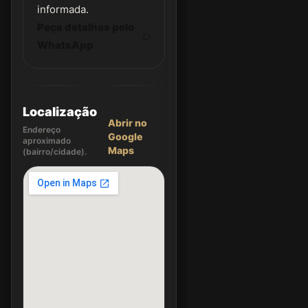
informada.
Peça detalhes pelo
WhatsApp
Localização
Abrir no
Endereço
Google
aproximado
Maps
(bairro/cidade).