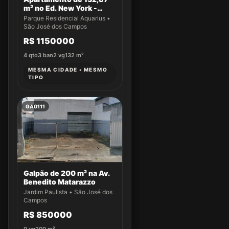
m² no Ed. New York -
Apto 14
Parque Residencial Aquarius •
São José dos Campos
R$ 1150000
4
qto
3
ban
2
vg
132
m²
MESMA CIDADE • MESMO
TIPO
GA0111
Galpão de 200 m² na Av.
Benedito Matarazzo
Jardim Paulista • São José dos
Campos
R$ 850000