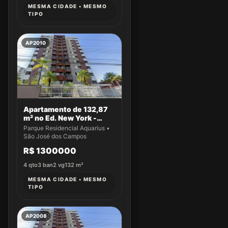
MESMA CIDADE • MESMO
TIPO
AP2010
Apartamento de 132,87
m² no Ed. New York -
Apto 22
Parque Residencial Aquarius •
São José dos Campos
R$ 1300000
4
qto
3
ban
2
vg
132
m²
MESMA CIDADE • MESMO
TIPO
AP2008