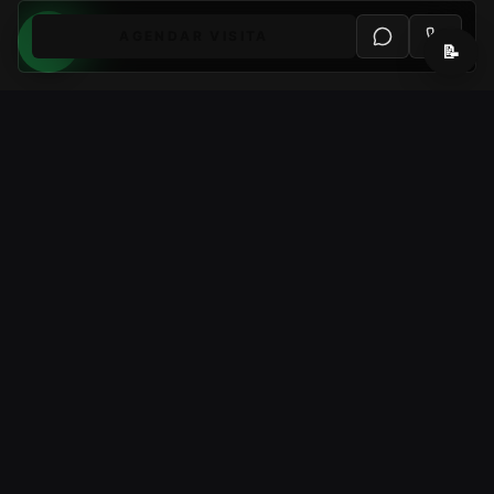
AGENDAR VISITA
📝