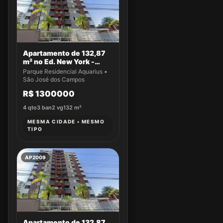
Apartamento de 132,87
m² no Ed. New York -
Apto 61
Parque Residencial Aquarius •
São José dos Campos
R$ 1300000
4
qto
3
ban
2
vg
132
m²
MESMA CIDADE • MESMO
TIPO
AP2009
Apartamento de 132,87