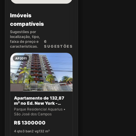
Imóveis
compatíveis
Sugestões por
localização, tipo,
faixa de preço e
6
características.
SUGEST
ÕES
AP2011
Apartamento de 132,87
m² no Ed. New York -
Apto 43
Parque Residencial Aquarius •
São José dos Campos
R$ 1300000
4
qto
3
ban
2
vg
132
m²