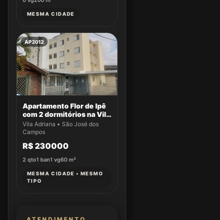
0
vg
200
m²
MESMA CIDADE
AP2012
Apartamento Flor de Ipê
com 2 dormitórios na Vila
Adriana
Vila Adriana • São José dos
Campos
R$ 230000
2
qto
1
ban
1
vg
60
m²
MESMA CIDADE • MESMO
TIPO
ATENDIMENTO