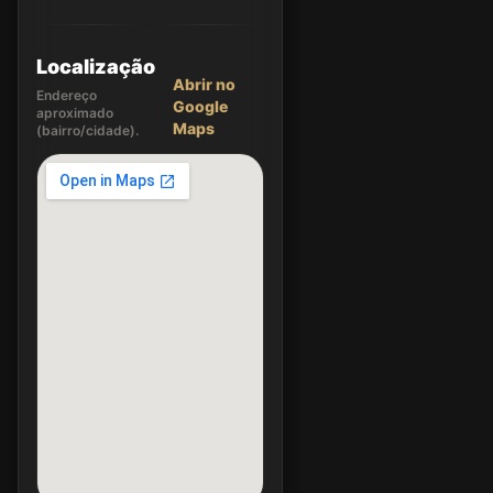
Localização
Abrir no
Endereço
Google
aproximado
Maps
(bairro/cidade).