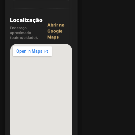
Localização
Abrir no
Endereço
Google
aproximado
Maps
(bairro/cidade).