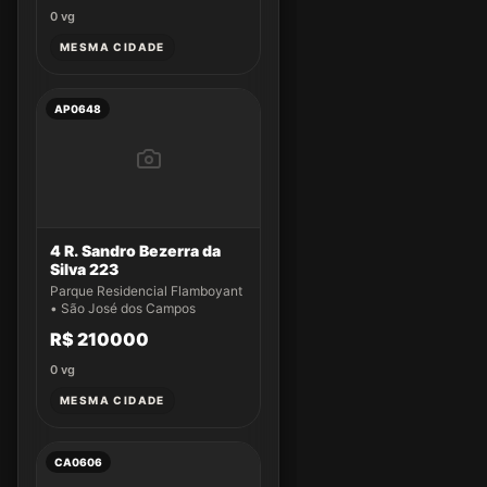
0
vg
MESMA CIDADE
AP0648
4 R. Sandro Bezerra da
Silva 223
Parque Residencial Flamboyant
• São José dos Campos
R$ 210000
0
vg
MESMA CIDADE
CA0606