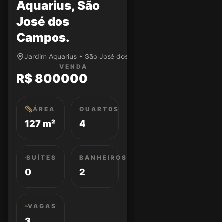
Aquarius, São
José dos
Campos.
Jardim Aquarius • São José dos Campos/SP
VENDA
R$ 800000
ÁREA
QUARTOS
127 m²
4
SUÍTES
BANHEIROS
0
2
VAGAS
3