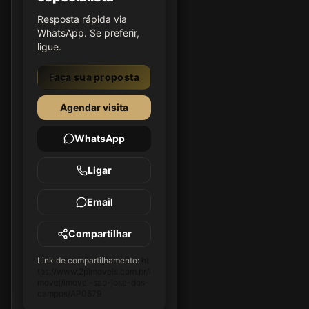
Resposta rápida via
WhatsApp. Se preferir,
ligue.
Faça sua proposta
Agendar visita
WhatsApp
Ligar
Email
Compartilhar
Link de compartilhamento:
ht
tps://www.2pimoveis.com.br/i
movel/imovel-sao-jose-dos-
campos/AP0879