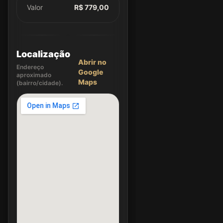
Valor
R$ 779,00
Localização
Abrir no
Endereço
Google
aproximado
Maps
(bairro/cidade).