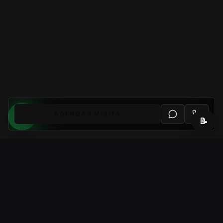
AGENDAR VISITA
📝