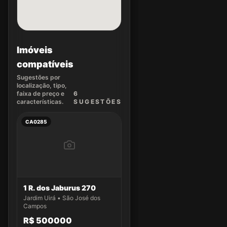
Imóveis
compatíveis
Sugestões por
localização, tipo,
faixa de preço e
6
características.
SUGEST
ÕES
CA0285
1 R. dos Jaburus 270
Jardim Uirá • São José dos
Campos
R$ 500000