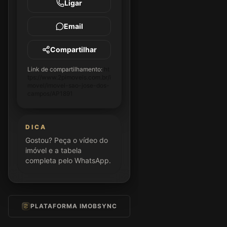
Ligar
Email
Compartilhar
Link de compartilhamento:
ht
tps://www.2pimoveis.com.br/i
movel/imovel-sao-jose-dos-
campos/AP1891
DICA
Gostou? Peça o vídeo do
imóvel e a tabela
completa pelo WhatsApp.
PLATAFORMA IMOBSYNC