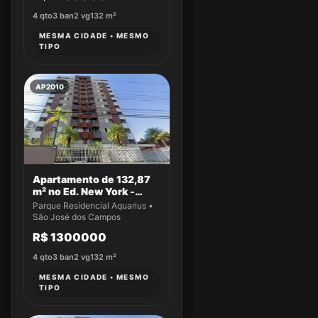
4
qto
3
ban
2
vg
132
m²
MESMA CIDADE • MESMO
TIPO
AP2010
Apartamento de 132,87
m² no Ed. New York -
Apto 22
Parque Residencial Aquarius •
São José dos Campos
R$ 1300000
4
qto
3
ban
2
vg
132
m²
MESMA CIDADE • MESMO
TIPO