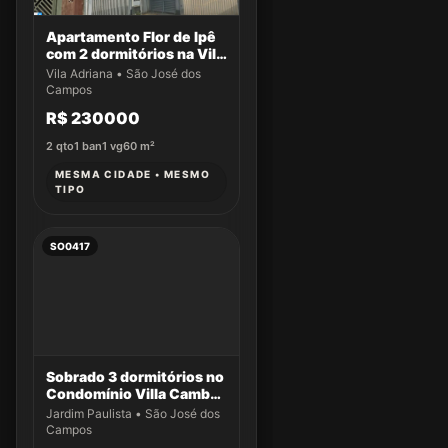
Apartamento Flor de Ipê
com 2 dormitórios na Vila
Adriana
Vila Adriana • São José dos
Campos
R$ 230000
2
qto
1
ban
1
vg
60
m²
MESMA CIDADE • MESMO
TIPO
SO0417
Sobrado 3 dormitórios no
Condomínio Villa Cambuí
- Casa 032
Jardim Paulista • São José dos
Campos