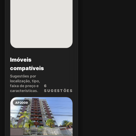
Imóveis
compatíveis
Sugestões por
localização, tipo,
faixa de preço e
6
características.
SUGEST
ÕES
AP2009