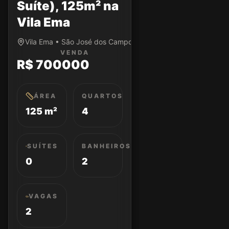
Suíte), 125m² na
Vila Ema
Vila Ema • São José dos Campos/SP
VENDA
R$ 700000
ÁREA
QUARTOS
125 m²
4
SUÍTES
BANHEIROS
0
2
VAGAS
2