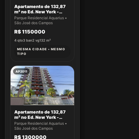
Apartamento de 132,87
m² no Ed. New York -
Apto 14
Parque Residencial Aquarius •
São José dos Campos
R$ 1150000
4
qto
3
ban
2
vg
132
m²
MESMA CIDADE • MESMO
TIPO
AP2011
Apartamento de 132,87
m² no Ed. New York -
Apto 43
Parque Residencial Aquarius •
São José dos Campos
R$ 1300000