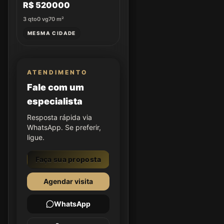
R$ 520000
3
qto
0
vg
70
m²
MESMA CIDADE
ATENDIMENTO
Fale com um
especialista
Resposta rápida via
WhatsApp. Se preferir,
ligue.
Faça sua proposta
Agendar visita
WhatsApp