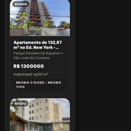
AP2008
Apartamento de 132,87
m² no Ed. New York -
Apto 61
Parque Residencial Aquarius •
São José dos Campos
R$ 1300000
4
qto
3
ban
2
vg
132
m²
MESMA CIDADE • MESMO
TIPO
AP2012