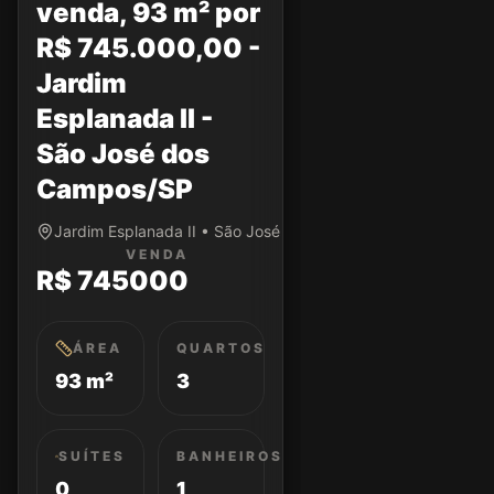
venda, 93 m² por
R$ 745.000,00 -
Jardim
Esplanada II -
São José dos
Campos/SP
Jardim Esplanada II • São José dos Campos/SP
VENDA
R$ 745000
ÁREA
QUARTOS
93 m²
3
SUÍTES
BANHEIROS
0
1