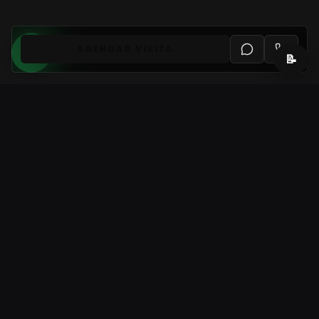
AGENDAR VISITA
📝