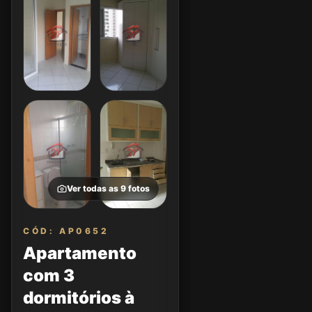
Ver todas as
9
fotos
CÓD: AP0652
Apartamento
com 3
dormitórios à