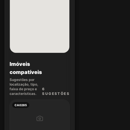
Imóveis
compatíveis
Sugestões por
localização, tipo,
faixa de preço e
6
características.
SUGEST
ÕES
CA0285