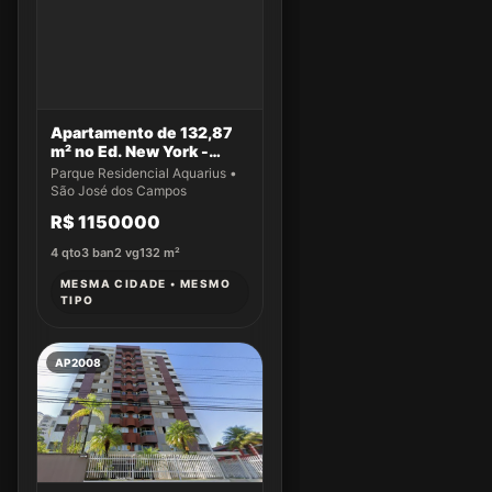
Apartamento de 132,87
m² no Ed. New York -
Apto 14
Parque Residencial Aquarius •
São José dos Campos
R$ 1150000
4
qto
3
ban
2
vg
132
m²
MESMA CIDADE • MESMO
TIPO
AP2008