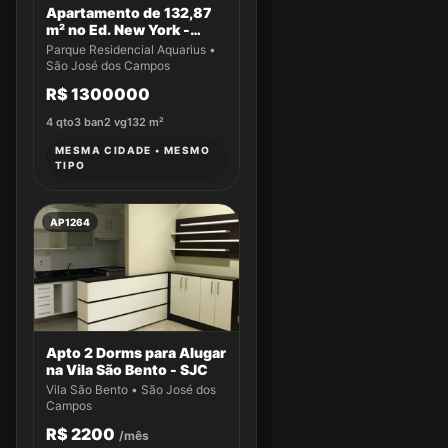
Apartamento de 132,87
m² no Ed. New York -
Apto 61
Parque Residencial Aquarius •
São José dos Campos
R$ 1300000
4
qto
3
ban
2
vg
132
m²
MESMA CIDADE • MESMO
TIPO
AP1264
Apto 2 Dorms para Alugar
na Vila São Bento - SJC
Vila São Bento • São José dos
Campos
R$ 2200
/mês