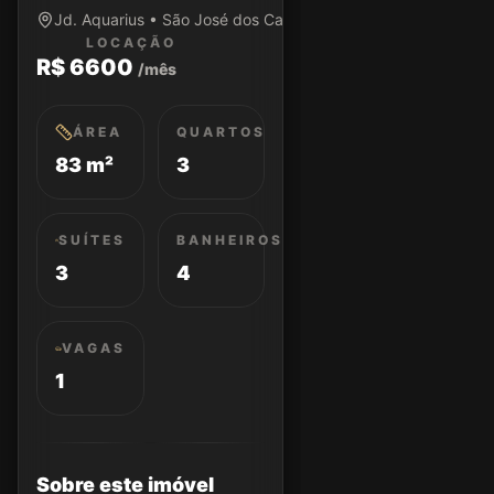
Jd. Aquarius • São José dos Campos/SP
LOCAÇÃO
R$ 6600
/mês
ÁREA
QUARTOS
83 m²
3
SUÍTES
BANHEIROS
3
4
VAGAS
1
Sobre este imóvel