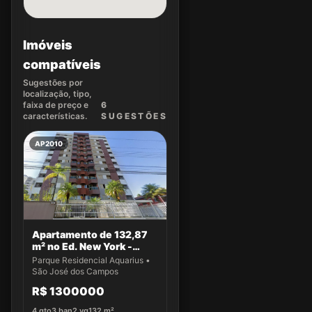
Imóveis
compatíveis
Sugestões por
localização, tipo,
faixa de preço e
6
características.
SUGEST
ÕES
AP2010
Apartamento de 132,87
m² no Ed. New York -
Apto 22
Parque Residencial Aquarius •
São José dos Campos
R$ 1300000
4
qto
3
ban
2
vg
132
m²