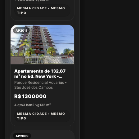
MESMA CIDADE • MESMO
TIPO
AP2011
Apartamento de 132,87
m² no Ed. New York -
Apto 43
Parque Residencial Aquarius •
São José dos Campos
R$ 1300000
4
qto
3
ban
2
vg
132
m²
MESMA CIDADE • MESMO
TIPO
AP2009