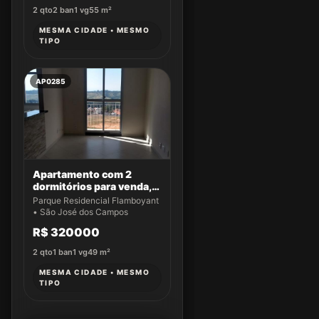
2
qto
2
ban
1
vg
55
m²
MESMA CIDADE • MESMO
TIPO
AP0285
Apartamento com 2
dormitórios para venda,
49 m² por R$ 320.000,00
Parque Residencial Flamboyant
- Parque Residencial
• São José dos Campos
Flamboyant - São José
R$ 320000
dos Campos/SP
2
qto
1
ban
1
vg
49
m²
MESMA CIDADE • MESMO
TIPO