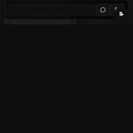
Link de compartilhamento:
ht
AGENDAR VISITA
tps://www.2pimoveis.com.br/i
📝
movel/imovel-sao-jose-dos-
campos/AP1998
DICA
Gostou? Peça o vídeo do
imóvel e a tabela
completa pelo WhatsApp.
PLATAFORMA IMOBSYNC