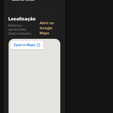
Localização
Abrir no
Endereço
Google
aproximado
Maps
(bairro/cidade).