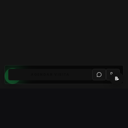
AGENDAR VISITA
📝