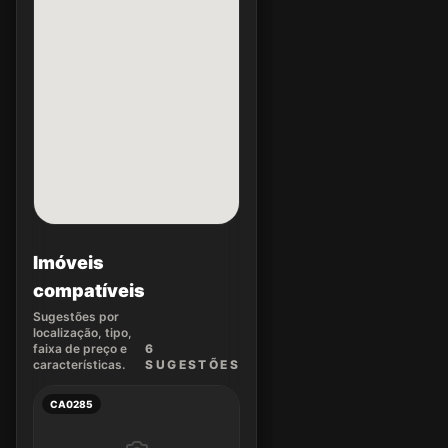
Imóveis
compatíveis
Sugestões por
localização, tipo,
faixa de preço e
6
características.
SUGEST
ÕES
CA0285