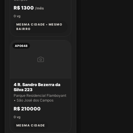
R$ 1300
/mês
0
vg
MESMA CIDADE • MESMO
BAIRRO
AP0648
4 R. Sandro Bezerra da
Silva 223
Parque Residencial Flamboyant
• São José dos Campos
R$ 210000
0
vg
MESMA CIDADE