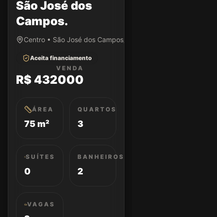
São José dos
Campos.
Centro • São José dos Campos/SP
Aceita financiamento
VENDA
R$ 432000
ÁREA
QUARTOS
75 m²
3
SUÍTES
BANHEIROS
0
2
VAGAS