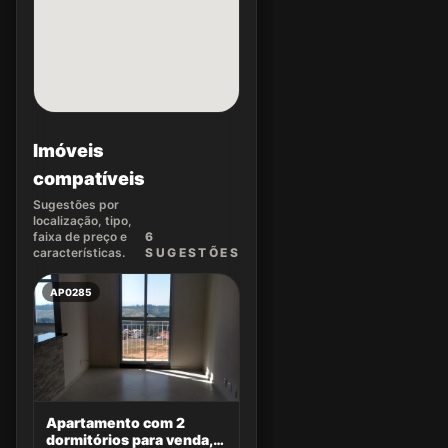
Imóveis
compatíveis
Sugestões por
localização, tipo,
faixa de preço e
6
características.
SUGEST
ÕES
AP0285
Apartamento com 2
dormitórios para venda,