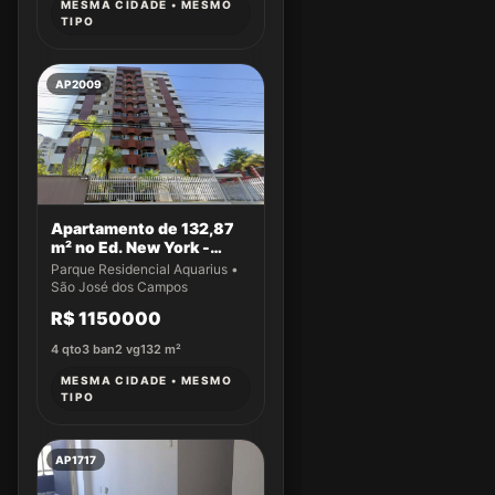
MESMA CIDADE • MESMO
TIPO
AP2009
Apartamento de 132,87
m² no Ed. New York -
Apto 14
Parque Residencial Aquarius •
São José dos Campos
R$ 1150000
4
qto
3
ban
2
vg
132
m²
MESMA CIDADE • MESMO
TIPO
AP1717