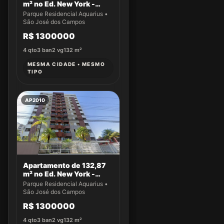
m² no Ed. New York -
Apto 43
Parque Residencial Aquarius •
São José dos Campos
R$ 1300000
4
qto
3
ban
2
vg
132
m²
MESMA CIDADE • MESMO
TIPO
AP2010
Apartamento de 132,87
m² no Ed. New York -
Apto 22
Parque Residencial Aquarius •
São José dos Campos
R$ 1300000
4
qto
3
ban
2
vg
132
m²