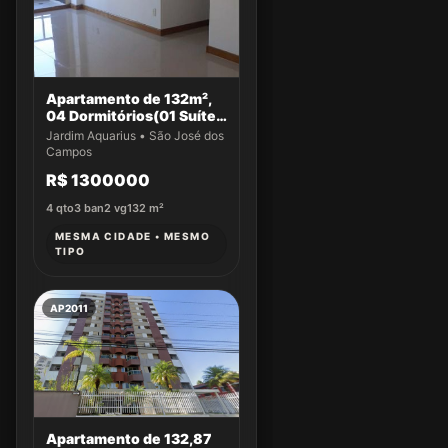
Apartamento de 132m²,
04 Dormitórios(01 Suíte)
a venda no Jardim
Jardim Aquarius • São José dos
Aquarius
Campos
R$ 1300000
4
qto
3
ban
2
vg
132
m²
MESMA CIDADE • MESMO
TIPO
AP2011
Apartamento de 132,87