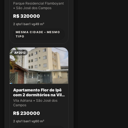
49 m² por R$ 320.000,00
Parque Residencial Flamboyant
- Parque Residencial
• São José dos Campos
Flamboyant - São José
R$ 320000
dos Campos/SP
2
qto
1
ban
1
vg
49
m²
MESMA CIDADE • MESMO
TIPO
AP2012
Apartamento Flor de Ipê
com 2 dormitórios na Vila
Adriana
Vila Adriana • São José dos
Campos
R$ 230000
2
qto
1
ban
1
vg
60
m²