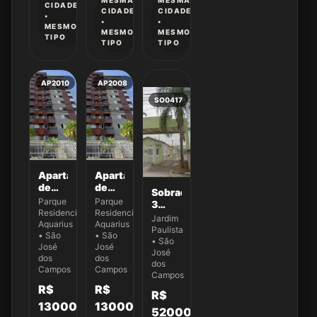
MESMA
MESMA
CIDADE
CIDADE
CIDADE
•
•
•
MESMO
MESMO
MESMO
TIPO
TIPO
TIPO
AP2010
AP2008
SO0417
Apartamento
Apartamento
de
de
Sobrado
132,87
132,87
Parque
Parque
3
m² no
m² no
Residencial
Residencial
dormitórios
Jardim
Ed.
Ed.
Aquarius
Aquarius
no
Paulista
New
New
• São
• São
Condomínio
• São
York -
José
York -
José
Villa
José
dos
dos
Apto
Apto
Cambuí
dos
Campos
Campos
22
61
Campos
-
Casa
R$
R$
R$
032
1300000
1300000
520000