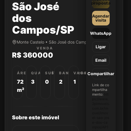
São José
proposta
dos
Agendar
visita
Campos/SP
WhatsApp
Monte Castelo • São José dos Campos/SP
Ligar
VENDA
R$ 360000
Email
ÁREA
QUARTOS
SUÍTES
BANHEIROS
VAGAS
Compartilhar
72
3
0
2
1
Link de co
m²
mpartilha
mento:
htt
ps://www.
2pimoveis.
com.br/im
ovel/imov
Sobre este imóvel
el-sao-jos
e-dos-ca
mpos/AP1