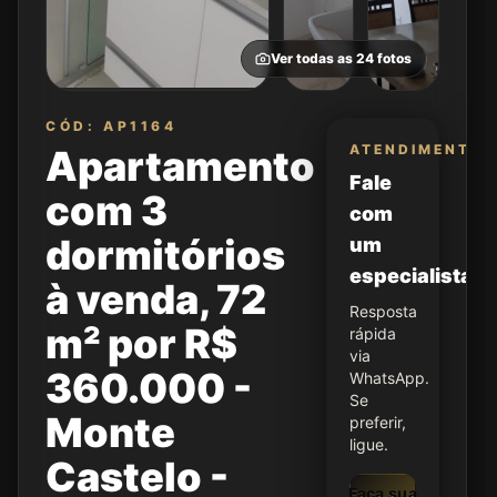
Ver todas as
24
fotos
CÓD: AP1164
ATENDIMENTO
Apartamento
Fale
com 3
com
dormitórios
um
especialista
à venda, 72
Resposta
m² por R$
rápida
via
360.000 -
WhatsApp.
Se
Monte
preferir,
ligue.
Castelo -
Faça sua