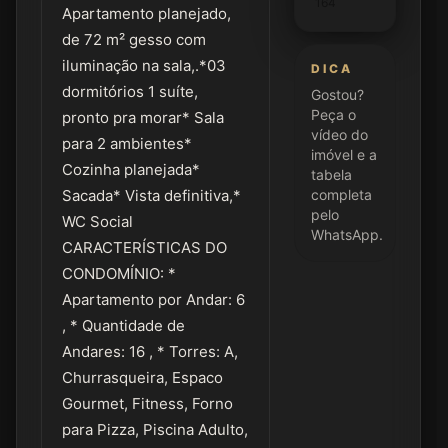
164
Apartamento planejado,
de 72 m² gesso com
iluminação na sala,.*03
DICA
dormitórios 1 suíte,
Gostou?
Peça o
pronto pra morar* Sala
vídeo do
para 2 ambientes*
imóvel e a
Cozinha planejada*
tabela
Sacada* Vista definitiva,*
completa
pelo
WC Social
WhatsApp.
CARACTERÍSTICAS DO
CONDOMÍNIO: *
Apartamento por Andar: 6
, * Quantidade de
Andares: 16 , * Torres: A,
Churrasqueira, Espaco
Gourmet, Fitness, Forno
para Pizza, Piscina Adulto,