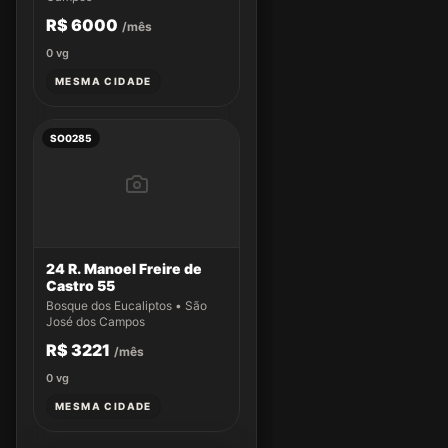
R$ 6000
/mês
0
vg
MESMA CIDADE
SO0285
24 R. Manoel Freire de
Castro 55
Bosque dos Eucaliptos • São
José dos Campos
R$ 3221
/mês
0
vg
MESMA CIDADE