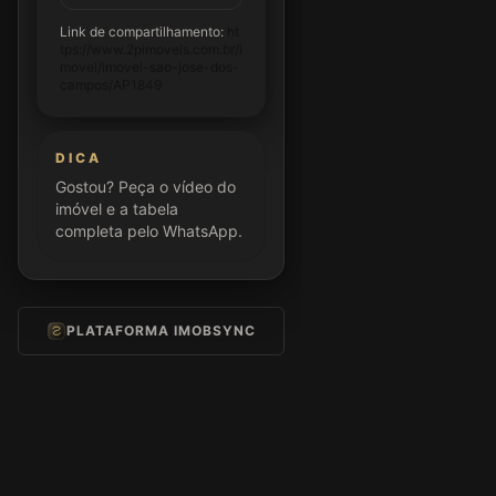
Link de compartilhamento:
ht
tps://www.2pimoveis.com.br/i
movel/imovel-sao-jose-dos-
campos/AP1849
DICA
Gostou? Peça o vídeo do
imóvel e a tabela
completa pelo WhatsApp.
PLATAFORMA IMOBSYNC