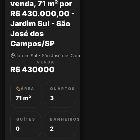
venda, 71 m² por
R$ 430.000,00 -
Jardim Sul - São
José dos
Campos/SP
Jardim Sul • São José dos Campos/SP
VENDA
R$ 430000
ÁREA
QUARTOS
71 m²
3
SUÍTES
BANHEIROS
0
2