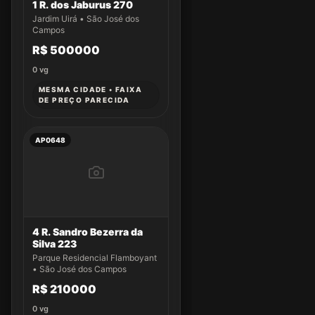
1 R. dos Jaburus 270
Jardim Uirá • São José dos
Campos
R$ 500000
0
vg
MESMA CIDADE • FAIXA
DE PREÇO PARECIDA
AP0648
4 R. Sandro Bezerra da
Silva 223
Parque Residencial Flamboyant
• São José dos Campos
R$ 210000
0
vg