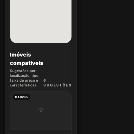
Imóveis
compatíveis
Sugestões por
localização, tipo,
faixa de preço e
6
características.
SUGEST
ÕES
CA0285