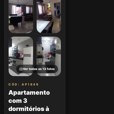
Ver todas as
13
fotos
CÓD: AP1849
Apartamento
com 3
dormitórios à