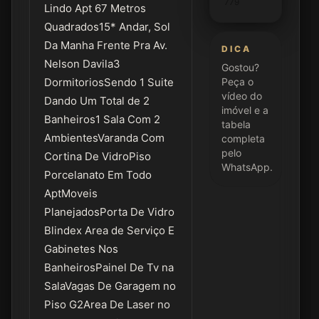
779
Lindo Apt 67 Metros
Quadrados15* Andar, Sol
Da Manha Frente Pra Av.
DICA
Nelson Davila3
Gostou?
DormitoriosSendo 1 Suite
Peça o
vídeo do
Dando Um Total de 2
imóvel e a
Banheiros1 Sala Com 2
tabela
AmbientesVaranda Com
completa
pelo
Cortina De VidroPiso
WhatsApp.
Porcelanato Em Todo
AptMoveis
PlanejadosPorta De Vidro
Blindex Area de Serviço E
Gabinetes Nos
BanheirosPainel De Tv na
SalaVagas De Garagem no
Piso G2Area De Laser no