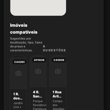
Imóveis
compatíveis
Sugestões por
localização, tipo, faixa
de preço e
6
características.
SUGEST
ÕES
AP0648
CA0606
CA0285
4 R.
1 Rua
1 R.
Sandro
Arlinda
dos
Bezerra
Pereira
Parque
Campo
Jaburus
Jardim
da
Dias
Residencial
dos
270
Uirá •
Silva
Flamboyant
Alemães