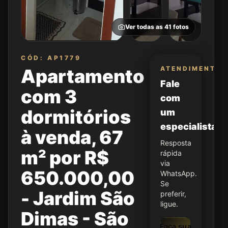
Ver todas as
41
fotos
CÓD: AP1779
ATENDIMENTO
Apartamento
Fale
com 3
com
dormitórios
um
especialista
à venda, 67
Resposta
m² por R$
rápida
via
650.000,00
WhatsApp.
Se
- Jardim São
preferir,
ligue.
Dimas - São
Faça sua