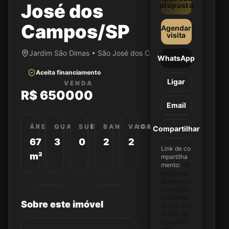
José dos
proposta
Campos/SP
Agendar
visita
Jardim São Dimas • São José dos Campos/SP
WhatsApp
Aceita financiamento
Ligar
VENDA
R$ 650000
Email
ÁREA
QUARTOS
SUÍTES
BANHEIROS
VAGAS
Compartilhar
67
3
0
2
2
Link de co
m²
mpartilha
mento:
htt
ps://www.
2pimoveis.
com.br/im
ovel/imov
Sobre este imóvel
el-sao-jos
e-dos-ca
mpos/AP1