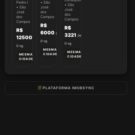
300
Pedro I
• São
55
• São
• São
José
José
José
dos
dos
dos
Campos
Campos
Campos
R$
R$
R$
6000
/mês
3221
/mês
125000
0
vg
0
vg
0
vg
MESMA
MESMA
CIDADE
MESMA
CIDADE
CIDADE
PLATAFORMA IMOBSYNC