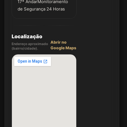
17* AndarMonitoramento
de Segurança 24 Horas
Localização
Abrir no
Endereço aproximado
Google Maps
(bairro/cidade).