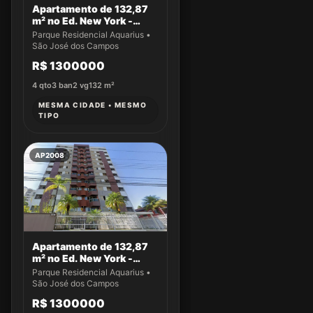
Apartamento de 132,87
m² no Ed. New York -
Apto 22
Parque Residencial Aquarius •
São José dos Campos
R$ 1300000
4
qto
3
ban
2
vg
132
m²
MESMA CIDADE • MESMO
TIPO
AP2008
Apartamento de 132,87
m² no Ed. New York -
Apto 61
Parque Residencial Aquarius •
São José dos Campos
R$ 1300000