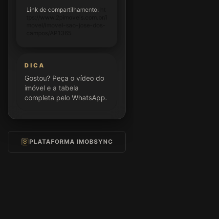
Link de compartilhamento:
ht
tps://www.2pimoveis.com.br/i
movel/imovel-sao-jose-dos-
campos/AP1365
DICA
Gostou? Peça o vídeo do
imóvel e a tabela
completa pelo WhatsApp.
PLATAFORMA IMOBSYNC