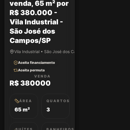
venda, 65 m² por
R$ 380.000 -
Vila Industrial -
São José dos
Campos/SP
Vila Industrial • São José dos Campos/SP
Aceita financiamento
Aceita permuta
VENDA
R$ 380000
ÁREA
QUARTOS
65 m²
3
SUÍTES
BANHEIROS