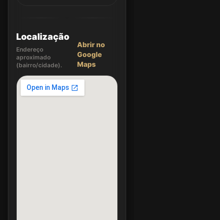
Localização
Abrir no
Endereço
Google
aproximado
Maps
(bairro/cidade).