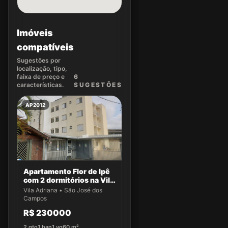
Imóveis
compatíveis
Sugestões por
localização, tipo,
faixa de preço e
6
características.
SUGEST
ÕES
AP2012
Apartamento Flor de Ipê
com 2 dormitórios na Vila
Adriana
Vila Adriana • São José dos
Campos
R$ 230000
2
qto
1
ban
1
vg
60
m²