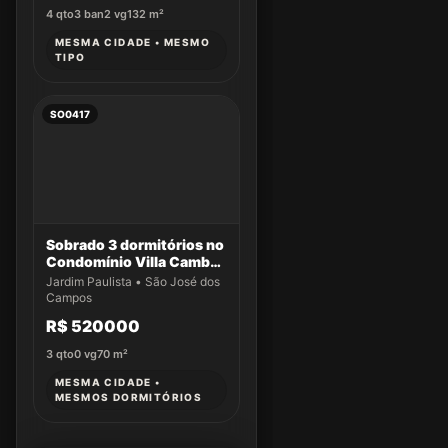
4
qto
3
ban
2
vg
132
m²
MESMA CIDADE • MESMO
TIPO
SO0417
Sobrado 3 dormitórios no
Condomínio Villa Cambuí
- Casa 032
Jardim Paulista • São José dos
Campos
R$ 520000
3
qto
0
vg
70
m²
MESMA CIDADE •
MESMOS DORMITÓRIOS