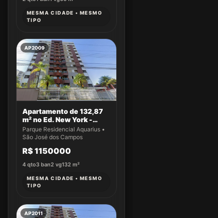
MESMA CIDADE • MESMO
TIPO
AP2009
Apartamento de 132,87
m² no Ed. New York -
Apto 14
Parque Residencial Aquarius •
São José dos Campos
R$ 1150000
4
qto
3
ban
2
vg
132
m²
MESMA CIDADE • MESMO
TIPO
AP2011