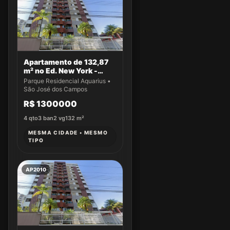
Apartamento de 132,87
m² no Ed. New York -
Apto 43
Parque Residencial Aquarius •
São José dos Campos
R$ 1300000
4
qto
3
ban
2
vg
132
m²
MESMA CIDADE • MESMO
TIPO
AP2010