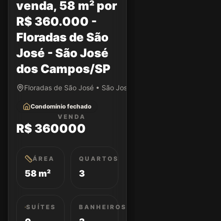
venda, 58 m² por
R$ 360.000 -
Floradas de São
José - São José
dos Campos/SP
Floradas de São José • São José dos Campos/SP
Condomínio fechado
VENDA
R$ 360000
ÁREA
QUARTOS
58 m²
3
SUÍTES
BANHEIROS