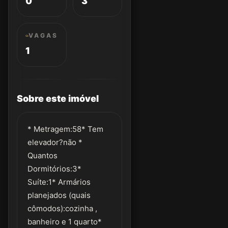
0
3
VAGAS
1
Sobre este imóvel
* Metragem:58* Tem
elevador?não *
Quantos
Dormitórios:3*
Suíte:1* Armários
planejados (quais
cômodos):cozinha ,
banheiro e 1 quarto*