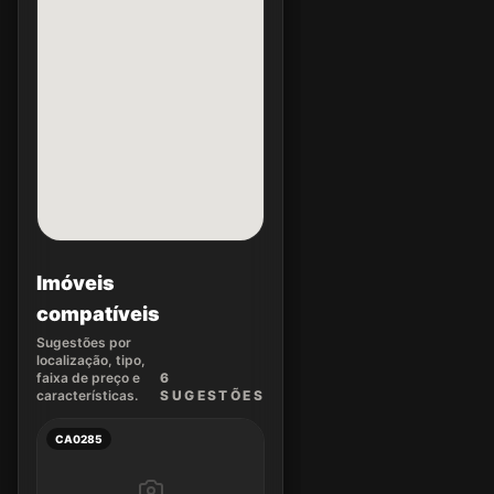
Imóveis
compatíveis
Sugestões por
localização, tipo,
faixa de preço e
6
características.
SUGEST
ÕES
CA0285