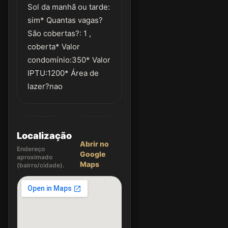
Sol da manhã ou tarde:
sim* Quantas vagas?
São cobertas?: 1 ,
coberta* Valor
condomínio:350* Valor
IPTU:1200* Área de
lazer?nao
Localização
Abrir no
Endereço
Google
aproximado
Maps
(bairro/cidade).