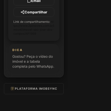
Email
Compartilhar
Link de compartilhamento:
ht
tps://www.2pimoveis.com.br/i
movel/imovel-sao-jose-dos-
campos/AP1959
DICA
Gostou? Peça o vídeo do
imóvel e a tabela
completa pelo WhatsApp.
PLATAFORMA IMOBSYNC