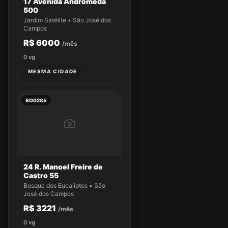
17 Avenida Andrômeda
500
Jardim Satélite • São José dos
Campos
R$ 6000
/mês
0
vg
MESMA CIDADE
SO0285
24 R. Manoel Freire de
Castro 55
Bosque dos Eucaliptos • São
José dos Campos
R$ 3221
/mês
0
vg