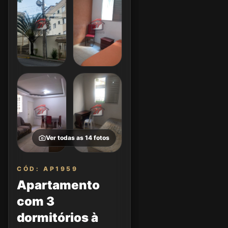
Ver todas as
14
fotos
CÓD: AP1959
Apartamento
com 3
dormitórios à