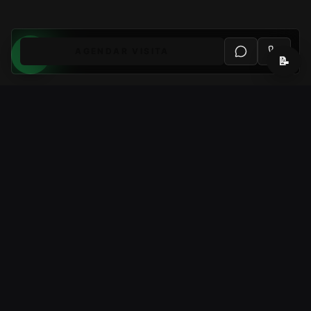
AGENDAR VISITA
📝