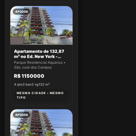
AP2009
Apartamento de 132,87
m² no Ed. New York -
Apto 14
Parque Residencial Aquarius •
São José dos Campos
R$ 1150000
4
qto
3
ban
2
vg
132
m²
MESMA CIDADE • MESMO
TIPO
AP2008