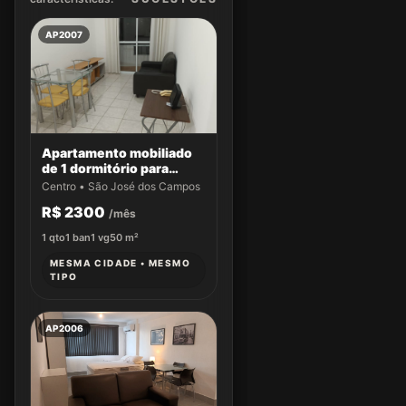
AP2007
Apartamento mobiliado
de 1 dormitório para
locação no Edifício San
Centro • São José dos Campos
Giuseppe
R$ 2300
/mês
1
qto
1
ban
1
vg
50
m²
MESMA CIDADE • MESMO
TIPO
AP2006