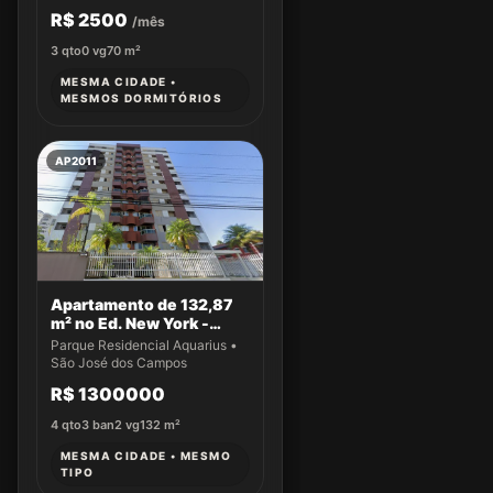
R$ 2500
/mês
3
qto
0
vg
70
m²
MESMA CIDADE •
MESMOS DORMITÓRIOS
AP2011
Apartamento de 132,87
m² no Ed. New York -
Apto 43
Parque Residencial Aquarius •
São José dos Campos
R$ 1300000
4
qto
3
ban
2
vg
132
m²
MESMA CIDADE • MESMO
TIPO