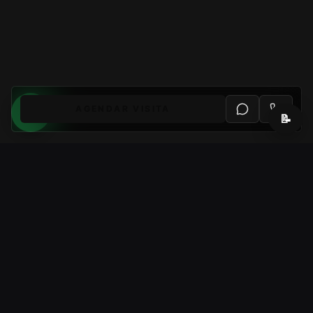
AGENDAR VISITA
📝