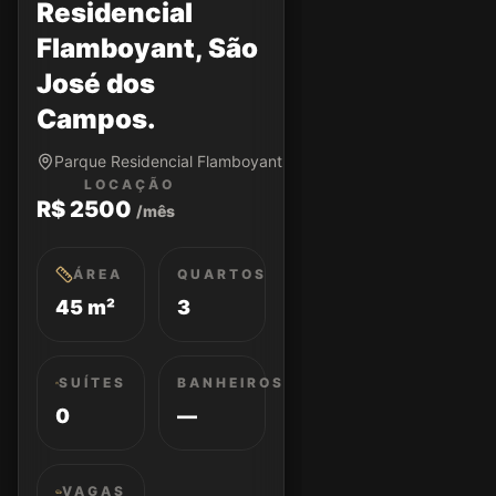
Residencial
Flamboyant, São
José dos
Campos.
Parque Residencial Flamboyant • São José dos Campos/SP
LOCAÇÃO
R$ 2500
/mês
ÁREA
QUARTOS
45 m²
3
SUÍTES
BANHEIROS
0
—
VAGAS