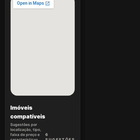
Imóveis
compatíveis
Sugestões por
localização, tipo,
faixa de preço e
6
características.
SUGEST
ÕES