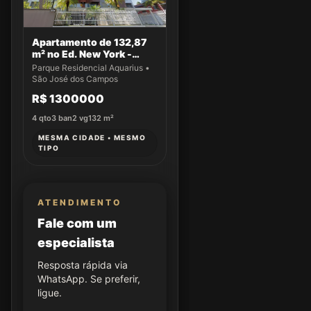
Apartamento de 132,87
m² no Ed. New York -
Apto 61
Parque Residencial Aquarius •
São José dos Campos
R$ 1300000
4
qto
3
ban
2
vg
132
m²
MESMA CIDADE • MESMO
TIPO
ATENDIMENTO
Fale com um
especialista
Resposta rápida via
WhatsApp. Se preferir,
ligue.