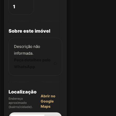
1
Sobre este imóvel
Descrição não
informada.
Peça detalhes pelo
WhatsApp
Localização
Abrir no
Endereço
Google
aproximado
Maps
(bairro/cidade).