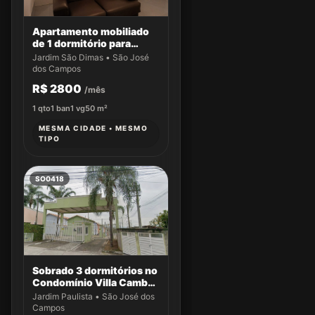
Apartamento mobiliado
de 1 dormitório para
locação no Edifício Suite
Jardim São Dimas • São José
Service
dos Campos
R$ 2800
/mês
1
qto
1
ban
1
vg
50
m²
MESMA CIDADE • MESMO
TIPO
SO0418
Sobrado 3 dormitórios no
Condomínio Villa Cambuí
- Casa 033
Jardim Paulista • São José dos
Campos