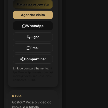
Faça sua proposta
Agendar visita
WhatsApp
Ligar
Email
Compartilhar
Link de compartilhamento:
ht
tps://www.2pimoveis.com.br/i
movel/imovel-sao-jose-dos-
campos/AP0564
DICA
Gostou? Peça o vídeo do
imóvel e a tabela