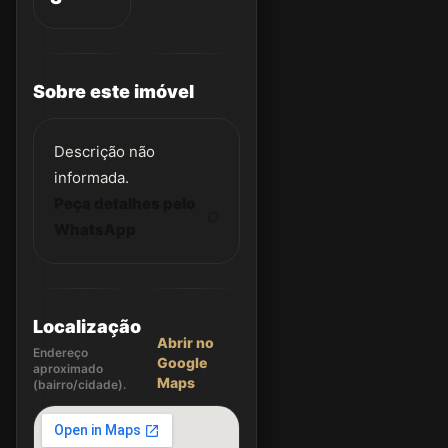
Sobre este imóvel
Descrição não
informada.
Peça detalhes pelo
WhatsApp
Localização
Abrir no
Endereço
Google
aproximado
Maps
(bairro/cidade).