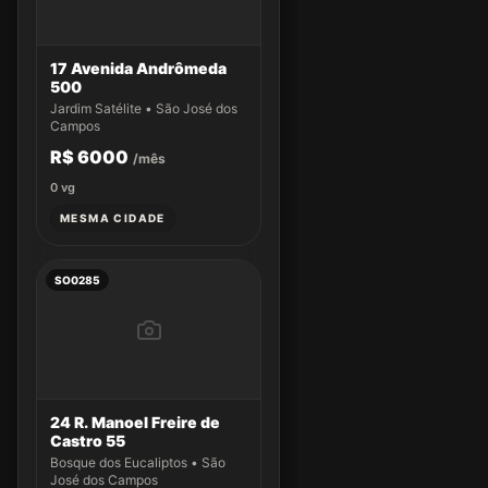
17 Avenida Andrômeda
500
Jardim Satélite • São José dos
Campos
R$ 6000
/mês
0
vg
MESMA CIDADE
SO0285
24 R. Manoel Freire de
Castro 55
Bosque dos Eucaliptos • São
José dos Campos