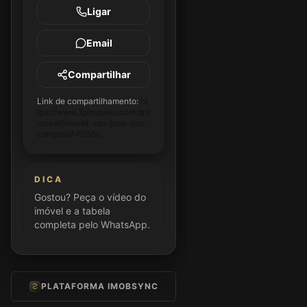
Ligar
Email
Compartilhar
Link de compartilhamento:
ht
tps://www.2pimoveis.com.br/i
movel/imovel-sao-jose-dos-
campos/AP0560
DICA
Gostou? Peça o vídeo do
imóvel e a tabela
completa pelo WhatsApp.
PLATAFORMA IMOBSYNC