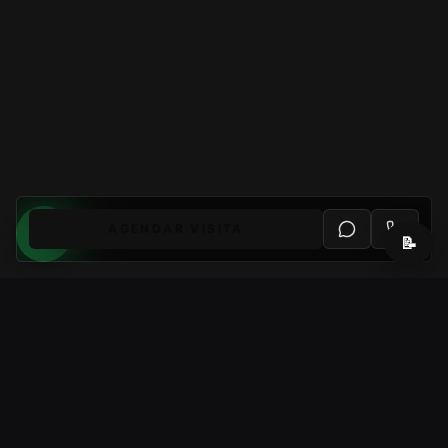
AGENDAR VISITA
📝