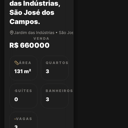
das Indústrias,
São José dos
Campos.
Jardim das Indústrias • São José dos Campos/SP
VENDA
R$ 660000
ÁREA
QUARTOS
131 m²
3
SUÍTES
BANHEIROS
0
3
VAGAS
3