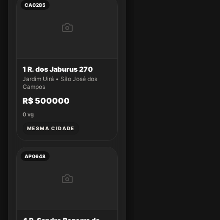
CA0285
1 R. dos Jaburus 270
Jardim Uirá • São José dos
Campos
R$ 500000
0
vg
MESMA CIDADE
AP0648