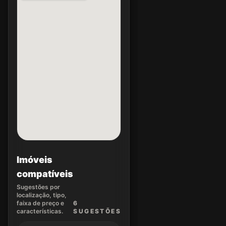
Imóveis
compatíveis
Sugestões por
localização, tipo,
faixa de preço e
6
características.
SUGEST
ÕES