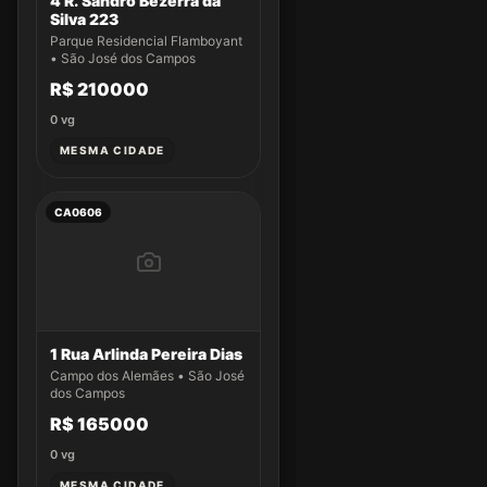
4 R. Sandro Bezerra da
Silva 223
Parque Residencial Flamboyant
• São José dos Campos
R$ 210000
0
vg
MESMA CIDADE
CA0606
1 Rua Arlinda Pereira Dias
Campo dos Alemães • São José
dos Campos
R$ 165000
0
vg
MESMA CIDADE