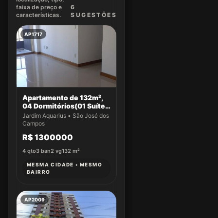
faixa de preço e
6
características.
SUGEST
ÕES
AP1717
Apartamento de 132m²,
04 Dormitórios(01 Suíte)
a venda no Jardim
Jardim Aquarius • São José dos
Aquarius
Campos
R$ 1300000
4
qto
3
ban
2
vg
132
m²
MESMA CIDADE • MESMO
BAIRRO
AP2009