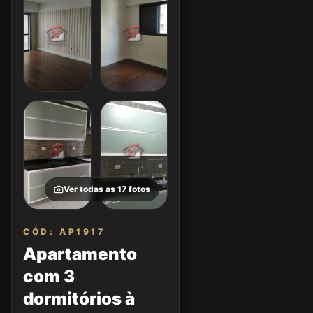
Ver todas as
17
fotos
CÓD: AP1917
Apartamento
com 3
dormitórios à