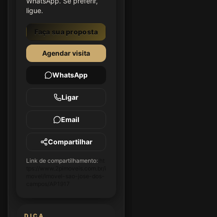
WhatsApp. Se preferir,
ligue.
Faça sua proposta
Agendar visita
WhatsApp
Ligar
Email
Compartilhar
Link de compartilhamento:
ht
tps://www.2pimoveis.com.br/i
movel/imovel-sao-jose-dos-
campos/AP1917
DICA