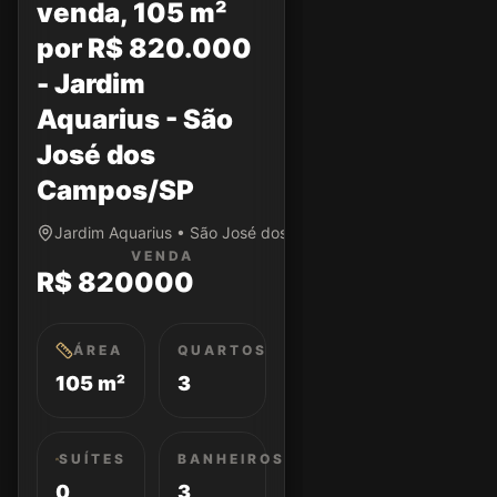
venda, 105 m²
por R$ 820.000
- Jardim
Aquarius - São
José dos
Campos/SP
Jardim Aquarius • São José dos Campos/SP
VENDA
R$ 820000
ÁREA
QUARTOS
105 m²
3
SUÍTES
BANHEIROS
0
3