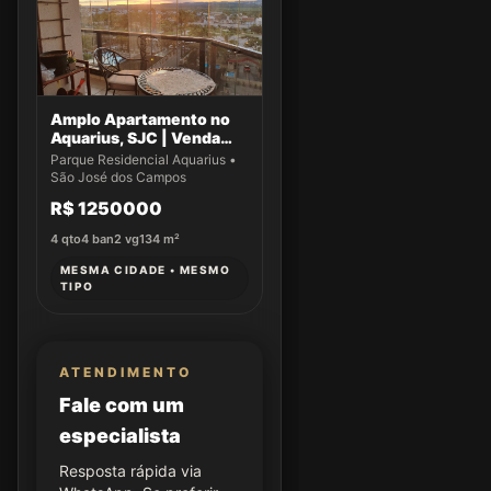
Amplo Apartamento no
Aquarius, SJC | Venda
Exclusiva!
Parque Residencial Aquarius •
São José dos Campos
R$ 1250000
4
qto
4
ban
2
vg
134
m²
MESMA CIDADE • MESMO
TIPO
ATENDIMENTO
Fale com um
especialista
Resposta rápida via