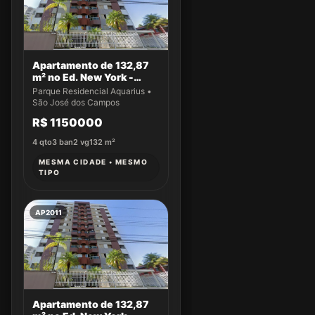
Apartamento de 132,87
m² no Ed. New York -
Apto 14
Parque Residencial Aquarius •
São José dos Campos
R$ 1150000
4
qto
3
ban
2
vg
132
m²
MESMA CIDADE • MESMO
TIPO
AP2011
Apartamento de 132,87