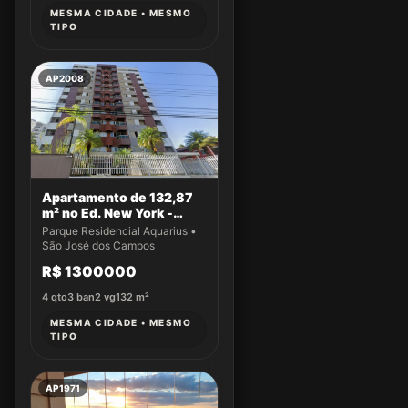
MESMA CIDADE • MESMO
TIPO
AP2008
Apartamento de 132,87
m² no Ed. New York -
Apto 61
Parque Residencial Aquarius •
São José dos Campos
R$ 1300000
4
qto
3
ban
2
vg
132
m²
MESMA CIDADE • MESMO
TIPO
AP1971