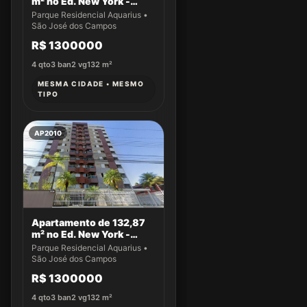
m² no Ed. New York -
Apto 43
Parque Residencial Aquarius •
São José dos Campos
R$ 1300000
4
qto
3
ban
2
vg
132
m²
MESMA CIDADE • MESMO
TIPO
AP2010
Apartamento de 132,87
m² no Ed. New York -
Apto 22
Parque Residencial Aquarius •
São José dos Campos
R$ 1300000
4
qto
3
ban
2
vg
132
m²