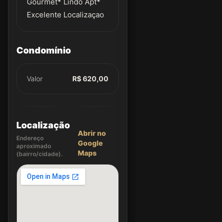
Gourmet* Lindo Apt*
Excelente Localizaçao
Condomínio
Valor
R$ 620,00
Localização
Abrir no
Endereço
Google
aproximado
Maps
(bairro/cidade).