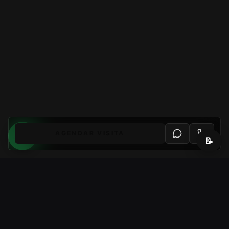
AGENDAR VISITA
📝