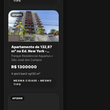
TIPO
AP2011
Apartamento de 132,87
m² no Ed. New York -
Apto 43
Parque Residencial Aquarius •
São José dos Campos
R$ 1300000
4
qto
3
ban
2
vg
132
m²
MESMA CIDADE • MESMO
TIPO
AP2009