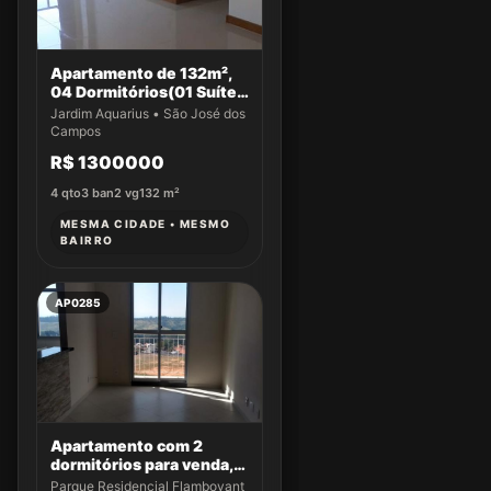
Apartamento de 132m²,
04 Dormitórios(01 Suíte)
a venda no Jardim
Jardim Aquarius • São José dos
Aquarius
Campos
R$ 1300000
4
qto
3
ban
2
vg
132
m²
MESMA CIDADE • MESMO
BAIRRO
AP0285
Apartamento com 2
dormitórios para venda,
49 m² por R$ 320.000,00
Parque Residencial Flamboyant