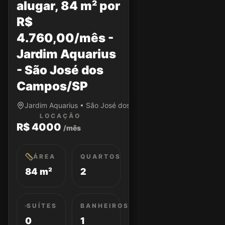
alugar, 84 m² por
R$
4.760,00/mês -
Jardim Aquarius
- São José dos
Campos/SP
Jardim Aquarius • São José dos Campos/SP
LOCAÇÃO
R$ 4000
/mês
ÁREA
QUARTOS
84 m²
2
SUÍTES
BANHEIROS
0
1