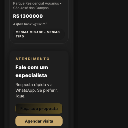
Apto 61
Parque Residencial Aquarius •
São José dos Campos
R$ 1300000
4
qto
3
ban
2
vg
132
m²
MESMA CIDADE • MESMO
TIPO
ATENDIMENTO
Fale com um
especialista
Resposta rápida via
WhatsApp. Se preferir,
ligue.
Faça sua proposta
Agendar visita