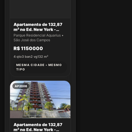
Apartamento de 132,87
m² no Ed. New York -
Apto 14
Parque Residencial Aquarius •
São José dos Campos
R$ 1150000
4
qto
3
ban
2
vg
132
m²
MESMA CIDADE • MESMO
TIPO
AP2008
Apartamento de 132,87
m² no Ed. New York -