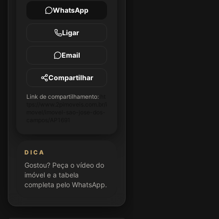
WhatsApp
Ligar
Email
Compartilhar
Link de compartilhamento:
ht
tps://www.2pimoveis.com.br/i
movel/imovel-sao-jose-dos-
campos/AP1691
DICA
Gostou? Peça o vídeo do
imóvel e a tabela
completa pelo WhatsApp.