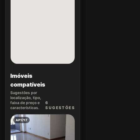
Imóveis
compatíveis
Sugestões por
localização, tipo,
faixa de preço e
6
características.
SUGEST
ÕES
AP1717