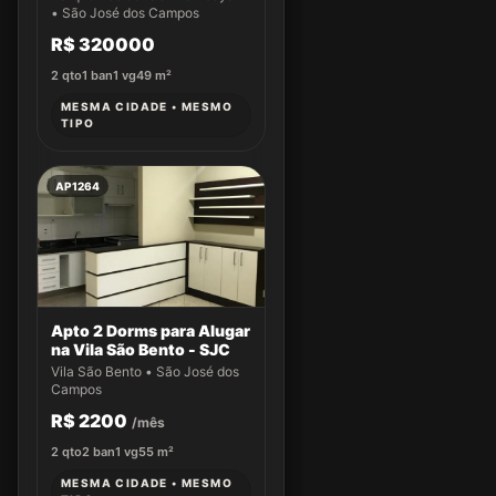
- Parque Residencial
• São José dos Campos
Flamboyant - São José
R$ 320000
dos Campos/SP
2
qto
1
ban
1
vg
49
m²
MESMA CIDADE • MESMO
TIPO
AP1264
Apto 2 Dorms para Alugar
na Vila São Bento - SJC
Vila São Bento • São José dos
Campos
R$ 2200
/mês
2
qto
2
ban
1
vg
55
m²
MESMA CIDADE • MESMO