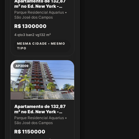
Apartamento de 132,87
m² no Ed. New York -
Apto 43
Parque Residencial Aquarius •
São José dos Campos
R$ 1300000
4
qto
3
ban
2
vg
132
m²
MESMA CIDADE • MESMO
TIPO
AP2009
Apartamento de 132,87
m² no Ed. New York -
Apto 14
Parque Residencial Aquarius •
São José dos Campos
R$ 1150000