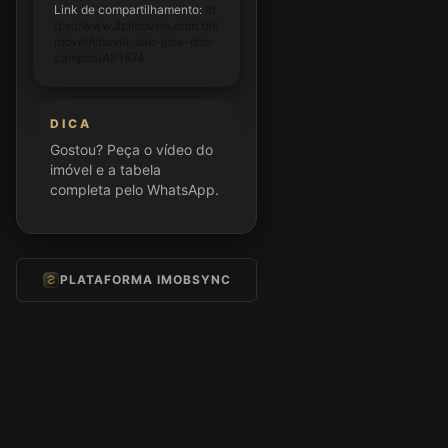
Link de compartilhamento:
ht
tps://www.2pimoveis.com.br/i
movel/imovel-sao-jose-dos-
campos/AP1874
DICA
Gostou? Peça o vídeo do
imóvel e a tabela
completa pelo WhatsApp.
PLATAFORMA IMOBSYNC