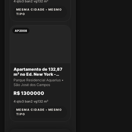
4
qto
3
ban
2
vg
132
m²
MESMA CIDADE • MESMO
TIPO
AP2008
Apartamento de 132,87
m² no Ed. New York -
Apto 61
Parque Residencial Aquarius •
São José dos Campos
R$ 1300000
4
qto
3
ban
2
vg
132
m²
MESMA CIDADE • MESMO
TIPO