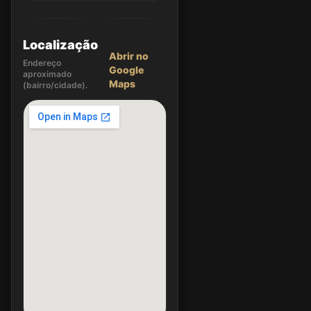
Localização
Abrir no
Endereço
Google
aproximado
Maps
(bairro/cidade).