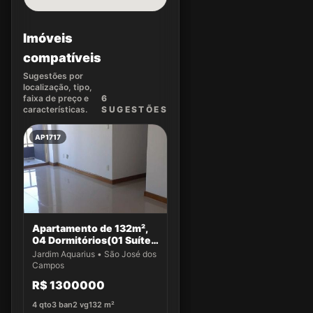
Imóveis
compatíveis
Sugestões por
localização, tipo,
faixa de preço e
6
características.
SUGEST
ÕES
AP1717
Apartamento de 132m²,
04 Dormitórios(01 Suíte)
a venda no Jardim
Jardim Aquarius • São José dos
Aquarius
Campos
R$ 1300000
4
qto
3
ban
2
vg
132
m²