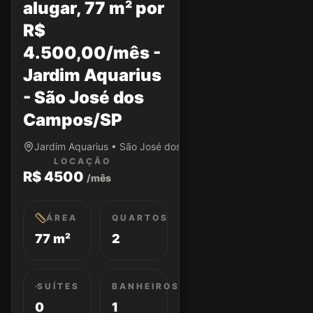
alugar, 77 m² por
R$
4.500,00/mês -
Jardim Aquarius
- São José dos
Campos/SP
Jardim Aquarius • São José dos Campos/SP
LOCAÇÃO
R$ 4500
/mês
ÁREA
QUARTOS
77 m²
2
SUÍTES
BANHEIROS
0
1