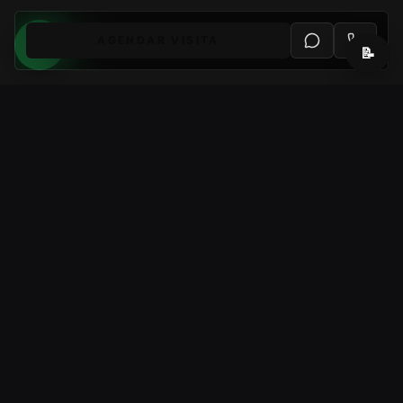
AGENDAR VISITA
📝