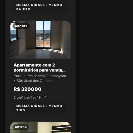
MESMA CIDADE • MESMO
BAIRRO
AP0285
Apartamento com 2
dormitórios para venda,
49 m² por R$ 320.000,00
Parque Residencial Flamboyant
- Parque Residencial
• São José dos Campos
Flamboyant - São José
R$ 320000
dos Campos/SP
2
qto
1
ban
1
vg
49
m²
MESMA CIDADE • MESMO
TIPO
AP1264