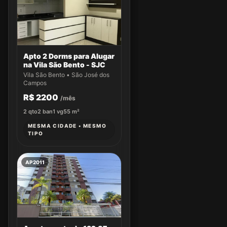
Apto 2 Dorms para Alugar
na Vila São Bento - SJC
Vila São Bento • São José dos
Campos
R$ 2200
/mês
2
qto
2
ban
1
vg
55
m²
MESMA CIDADE • MESMO
TIPO
AP2011