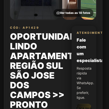
Ver todas as
18
fotos
CÓD: AP1429
ATENDIMENTO
OPORTUNIDADE
Fale
LINDO
com
APARTAMENTO
um
especialista
REGIÃO SUL
Resposta
SÃO JOSE
rápida
via
DOS
WhatsApp.
Se
CAMPOS >>
preferir,
ligue.
PRONTO
Faça sua