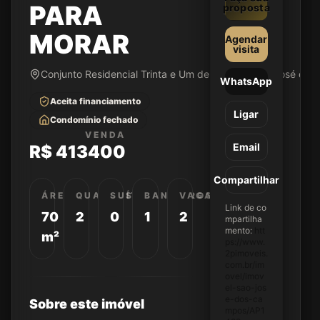
PARA
proposta
MORAR
Agendar
visita
Conjunto Residencial Trinta e Um de Março • São José do
WhatsApp
Aceita financiamento
Ligar
Condomínio fechado
VENDA
Email
R$ 413400
Compartilhar
ÁREA
QUARTOS
SUÍTES
BANHEIROS
VAGAS
Link de co
70
2
0
1
2
mpartilha
mento:
htt
m²
ps://www.
2pimoveis.
com.br/im
ovel/imov
el-sao-jos
e-dos-ca
Sobre este imóvel
mpos/AP1