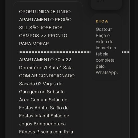
429
OPORTUNIDADE LINDO
APARTAMENTO REGIÃO
DICA
SUL SÃO JOSE DOS
Gostou?
CAMPOS >> PRONTO
Peça o
vídeo do
PARA MORAR
imóvel e a
======================================
tabela
APARTAMENTO 70 m22
completa
pelo
Dormitórios1 Suíte1 Sala
WhatsApp.
COM AR CONDICIONADO
Sacada 02 Vagas de
Garagem no Subsolo.
Área Comum Salão de
Festas Adulto Salão de
Festas Infantil Salão de
Jogos Brinquedoteca
Fitness Piscina com Raia