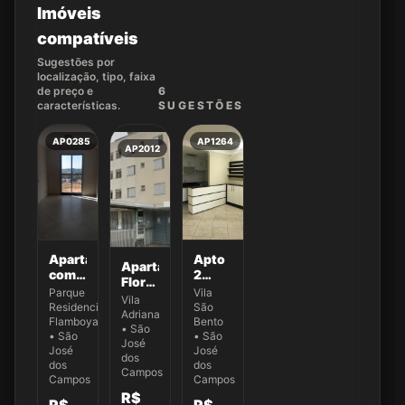
Imóveis
compatíveis
Sugestões por
localização, tipo, faixa
de preço e
6
características.
SUGEST
ÕES
AP0285
AP1264
AP2012
Apartamento
Apto
Apartamento
com 2
2
Flor
dormitórios
Dorms
Parque
Vila
de
Vila
para
para
Residencial
São
Ipê
Adriana
venda,
Alugar
Flamboyant
Bento
com 2
• São
49 m²
na
• São
• São
dormitórios
José
por
José
Vila
José
na
dos
dos
dos
R$
São
Campos
Vila
Campos
Campos
320.000,00
Bento
Adriana
R$
-
- SJC