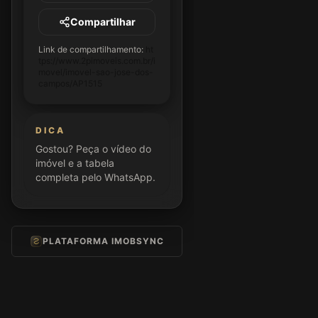
Compartilhar
Link de compartilhamento:
ht
tps://www.2pimoveis.com.br/i
movel/imovel-sao-jose-dos-
campos/AP1515
DICA
Gostou? Peça o vídeo do
imóvel e a tabela
completa pelo WhatsApp.
PLATAFORMA IMOBSYNC