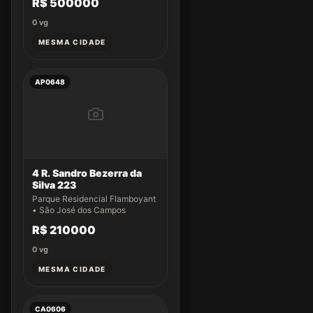
R$ 500000
0
vg
MESMA CIDADE
AP0648
4 R. Sandro Bezerra da
Silva 223
Parque Residencial Flamboyant
• São José dos Campos
R$ 210000
0
vg
MESMA CIDADE
CA0606