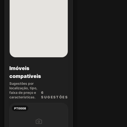
Imóveis
compatíveis
Sugestões por
localização, tipo,
faixa de preço e
6
características.
SUGEST
ÕES
PT0008