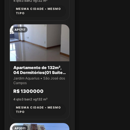
4
qto
3
ban
2
vg
132
m²
MESMA CIDADE • MESMO
TIPO
AP1717
Apartamento de 132m²,
04 Dormitórios(01 Suíte)
a venda no Jardim
Jardim Aquarius • São José dos
Aquarius
Campos
R$ 1300000
4
qto
3
ban
2
vg
132
m²
MESMA CIDADE • MESMO
TIPO
AP2011