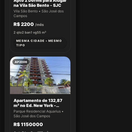
Apto 2 Dorms para Alugar
na Vila São Bento - SJC
Vila São Bento • São José dos
Campos
R$ 2200
/mês
2
qto
2
ban
1
vg
55
m²
MESMA CIDADE • MESMO
TIPO
AP2009
Apartamento de 132,87
m² no Ed. New York -
Apto 14
Parque Residencial Aquarius •
São José dos Campos
R$ 1150000