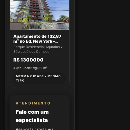
Apartamento de 132,87
m² no Ed. New York -
Apto 43
Parque Residencial Aquarius •
São José dos Campos
R$ 1300000
4
qto
3
ban
2
vg
132
m²
MESMA CIDADE • MESMO
TIPO
ATENDIMENTO
Fale com um
especialista
Resposta rápida via