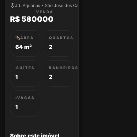
Jd. Aquarius • São José dos Campos/SP
VENDA
R$ 580000
ÁREA
QUARTOS
64 m²
2
SUÍTES
BANHEIROS
1
2
VAGAS
1
Sobre este imóvel