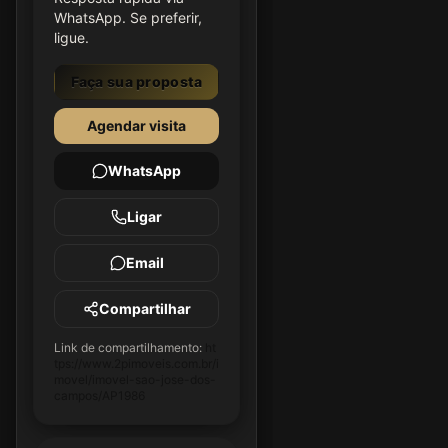
WhatsApp. Se preferir,
ligue.
Faça sua proposta
Agendar visita
WhatsApp
Ligar
Email
Compartilhar
Link de compartilhamento:
ht
tps://www.2pimoveis.com.br/i
movel/imovel-sao-jose-dos-
campos/AP1986