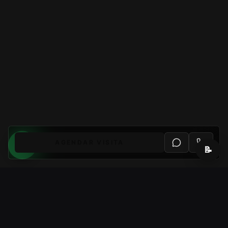
AGENDAR VISITA
📝