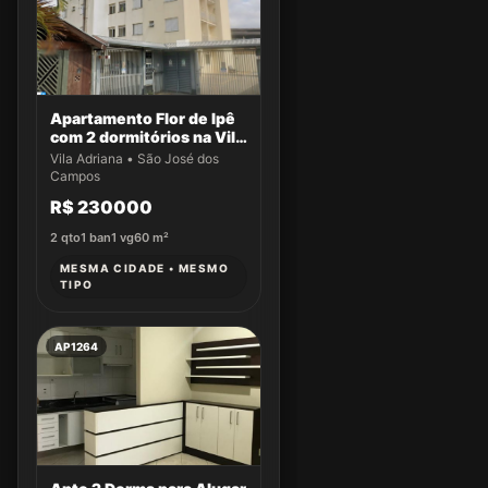
Apartamento Flor de Ipê
com 2 dormitórios na Vila
Adriana
Vila Adriana • São José dos
Campos
R$ 230000
2
qto
1
ban
1
vg
60
m²
MESMA CIDADE • MESMO
TIPO
AP1264