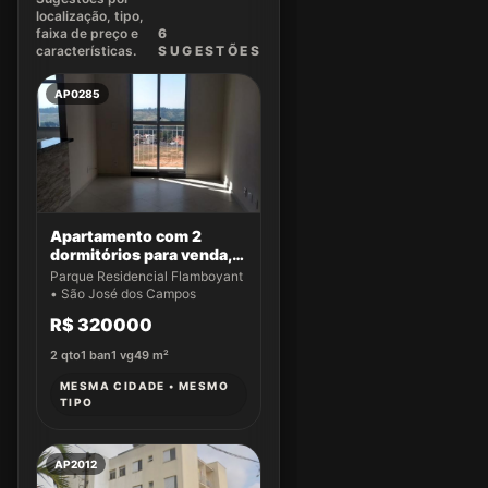
localização, tipo,
faixa de preço e
6
características.
SUGEST
ÕES
AP0285
Apartamento com 2
dormitórios para venda,
49 m² por R$ 320.000,00
Parque Residencial Flamboyant
- Parque Residencial
• São José dos Campos
Flamboyant - São José
R$ 320000
dos Campos/SP
2
qto
1
ban
1
vg
49
m²
MESMA CIDADE • MESMO
TIPO
AP2012