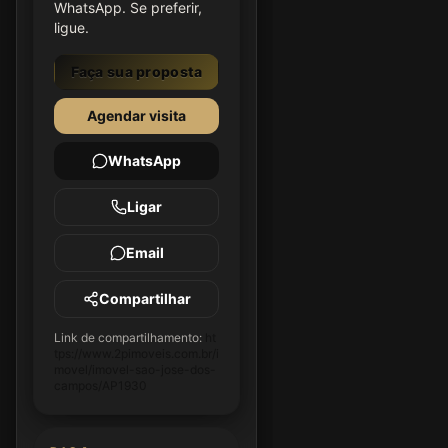
WhatsApp. Se preferir,
ligue.
Faça sua proposta
Agendar visita
WhatsApp
Ligar
Email
Compartilhar
Link de compartilhamento:
ht
tps://www.2pimoveis.com.br/i
movel/imovel-sao-jose-dos-
campos/AP1930