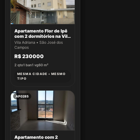
Apartamento Flor de Ipê
com 2 dormitórios na Vila
Adriana
Vila Adriana • São José dos
Campos
R$ 230000
2
qto
1
ban
1
vg
60
m²
MESMA CIDADE • MESMO
TIPO
AP0285
Apartamento com 2