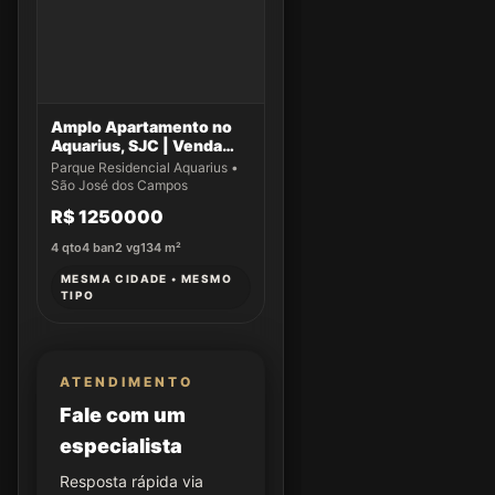
Amplo Apartamento no
Aquarius, SJC | Venda
Exclusiva!
Parque Residencial Aquarius •
São José dos Campos
R$ 1250000
4
qto
4
ban
2
vg
134
m²
MESMA CIDADE • MESMO
TIPO
ATENDIMENTO
Fale com um
especialista
Resposta rápida via