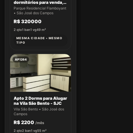
dormitórios para venda,
49 m² por R$ 320.000,00
Parque Residencial Flamboyant
- Parque Residencial
• São José dos Campos
Flamboyant - São José
R$ 320000
dos Campos/SP
2
qto
1
ban
1
vg
49
m²
MESMA CIDADE • MESMO
TIPO
AP1264
Apto 2 Dorms para Alugar
na Vila São Bento - SJC
Vila São Bento • São José dos
Campos
R$ 2200
/mês
2
qto
2
ban
1
vg
55
m²