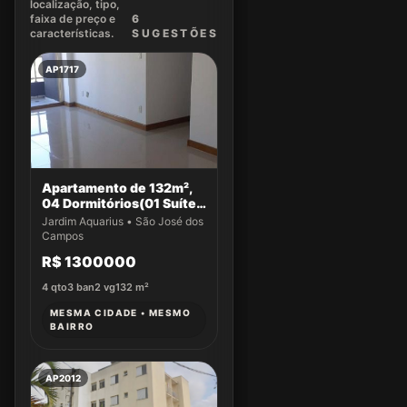
localização, tipo,
faixa de preço e
6
características.
SUGEST
ÕES
AP1717
Apartamento de 132m²,
04 Dormitórios(01 Suíte)
a venda no Jardim
Jardim Aquarius • São José dos
Aquarius
Campos
R$ 1300000
4
qto
3
ban
2
vg
132
m²
MESMA CIDADE • MESMO
BAIRRO
AP2012