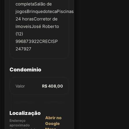
completaSalão de
jogosBrinquedotecaPiscinasQuadraPortaria
24 horasCorretor de
imoveisJosé Roberto
(12)
996873922CRECISP
247927
Condomínio
Valor
R$ 408,00
Localização
Abrir no
Endereço
Google
aproximado