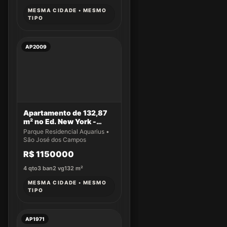
MESMA CIDADE • MESMO
TIPO
AP2009
Apartamento de 132,87
m² no Ed. New York -
Apto 14
Parque Residencial Aquarius •
São José dos Campos
R$ 1150000
4
qto
3
ban
2
vg
132
m²
MESMA CIDADE • MESMO
TIPO
AP1971