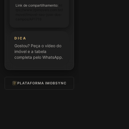
Link de compartilhamento:
ht
tps://www.2pimoveis.com.br/i
movel/imovel-sao-jose-dos-
campos/AP1718
DICA
Gostou? Peça o vídeo do
imóvel e a tabela
completa pelo WhatsApp.
PLATAFORMA IMOBSYNC