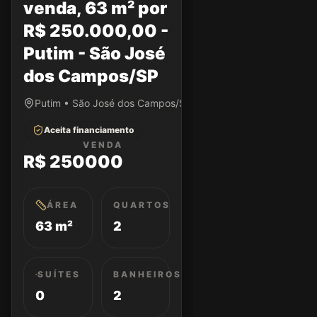
venda, 63 m² por
R$ 250.000,00 -
Putim - São José
dos Campos/SP
Putim • São José dos Campos/SP
Aceita financiamento
VENDA
R$ 250000
ÁREA
QUARTOS
63 m²
2
SUÍTES
BANHEIROS
0
2