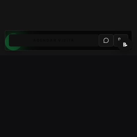
AGENDAR VISITA
📝