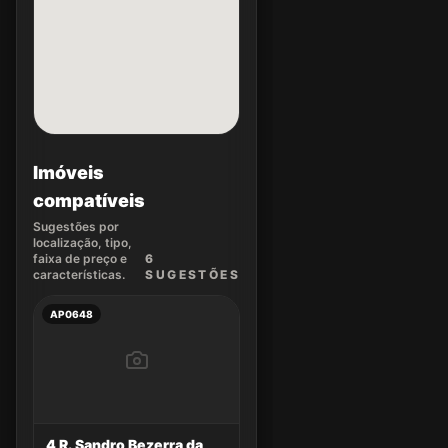
Imóveis
compatíveis
Sugestões por
localização, tipo,
faixa de preço e
6
características.
SUGEST
ÕES
AP0648
4 R. Sandro Bezerra da