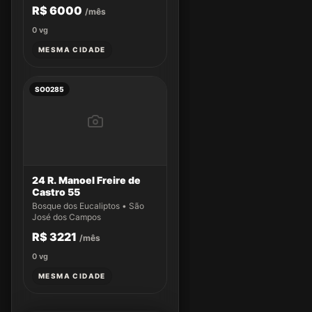
R$ 6000
/mês
0
vg
MESMA CIDADE
SO0285
24 R. Manoel Freire de
Castro 55
Bosque dos Eucaliptos • São
José dos Campos
R$ 3221
/mês
0
vg
MESMA CIDADE