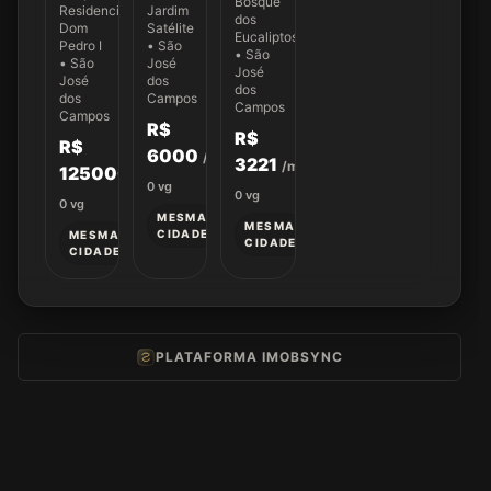
Bosque
Andrômeda
Conceição
Residencial
Jardim
de
dos
500
Oliveira
Dom
Satélite
Castro
Eucaliptos
300
Pedro I
• São
55
• São
• São
José
José
José
dos
dos
dos
Campos
Campos
Campos
R$
R$
R$
6000
/mês
3221
/mês
125000
0
vg
0
vg
0
vg
MESMA
MESMA
CIDADE
MESMA
CIDADE
CIDADE
PLATAFORMA IMOBSYNC