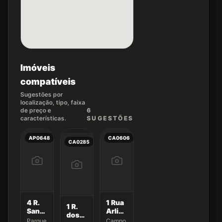
Imóveis
compatíveis
Sugestões por
localização, tipo, faixa
de preço e
6
características.
SUGEST
ÕES
AP0648
CA0606
CA0285
4 R.
1 Rua
1 R.
Sandro
Arlinda
dos
Bezerra
Pereira
Parque
Campo