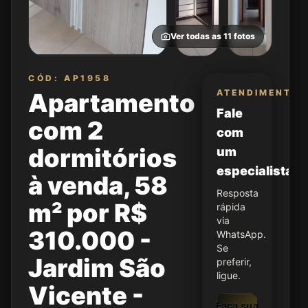
Ver todas as
11
fotos
CÓD: AP1958
ATENDIMENTO
Apartamento
Fale
com 2
com
dormitórios
um
especialista
à venda, 58
Resposta
m² por R$
rápida
via
310.000 -
WhatsApp.
Se
Jardim São
preferir,
ligue.
Vicente -
Faça sua