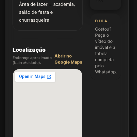
958
Área de lazer = academia,
salão de festa e
churrasqueira
DICA
Gostou?
Peça o
vídeo do
imóvel e a
Localização
tabela
Abrir no
Endereço aproximado
completa
Google Maps
(bairro/cidade).
pelo
WhatsApp.