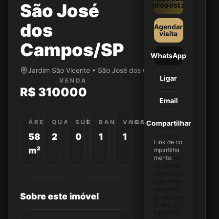
São José
proposta
dos
Agendar
visita
Campos/SP
WhatsApp
Jardim São Vicente • São José dos Campos/SP
Ligar
VENDA
R$ 310000
Email
ÁREA
QUARTOS
SUÍTES
BANHEIROS
VAGAS
Compartilhar
58
2
0
1
1
Link de co
m²
mpartilha
mento:
htt
ps://www.
2pimoveis.
com.br/im
ovel/imov
Sobre este imóvel
el-sao-jos
e-dos-ca
mpos/AP1