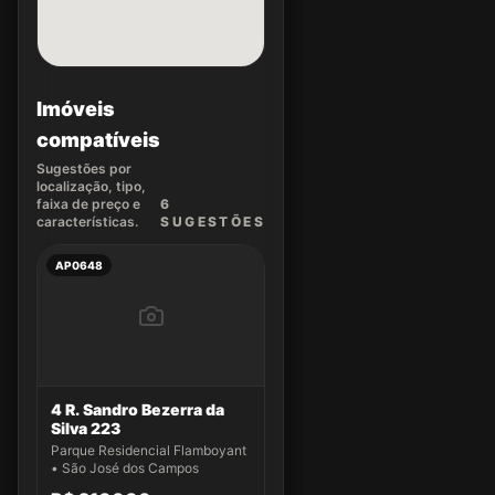
Imóveis
compatíveis
Sugestões por
localização, tipo,
faixa de preço e
6
características.
SUGEST
ÕES
AP0648
4 R. Sandro Bezerra da
Silva 223
Parque Residencial Flamboyant
• São José dos Campos