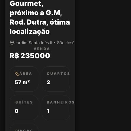
Gourmet,
próximo a G.M,
Rod. Dutra, ótima
localização
Jardim Santa Inês II • São José dos Campos/SP
VENDA
R$ 235000
ÁREA
QUARTOS
57 m²
2
SUÍTES
BANHEIROS
0
1
VAGAS