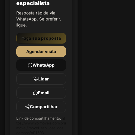
especialista
Resposta rápida via
WhatsApp. Se preferir,
ligue.
Faça sua proposta
Agendar visita
WhatsApp
Ligar
Email
Compartilhar
Link de compartilhamento:
ht
tps://www.2pimoveis.com.br/i
movel/imovel-sao-jose-dos-
campos/AP1593