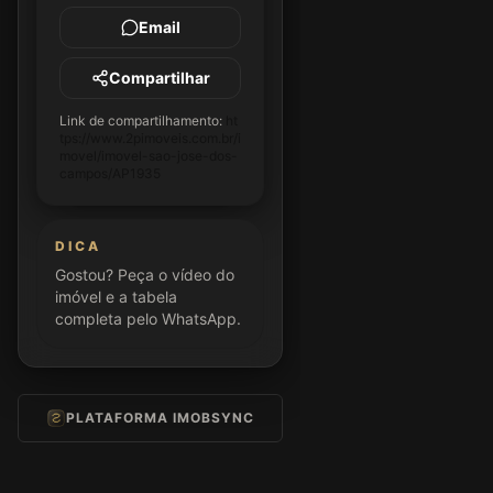
Email
Compartilhar
Link de compartilhamento:
ht
tps://www.2pimoveis.com.br/i
movel/imovel-sao-jose-dos-
campos/AP1935
DICA
Gostou? Peça o vídeo do
imóvel e a tabela
completa pelo WhatsApp.
PLATAFORMA IMOBSYNC