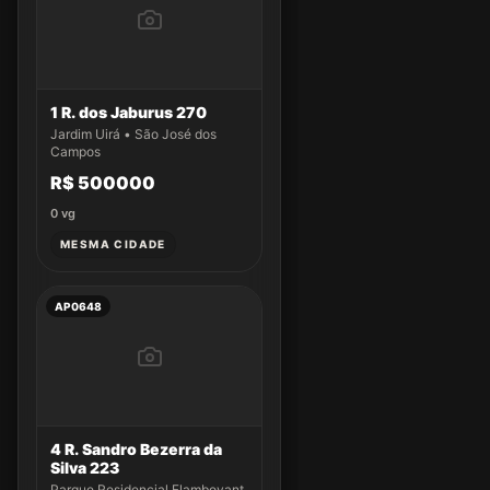
1 R. dos Jaburus 270
Jardim Uirá • São José dos
Campos
R$ 500000
0
vg
MESMA CIDADE
AP0648
4 R. Sandro Bezerra da
Silva 223
Parque Residencial Flamboyant