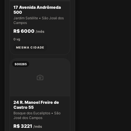
17 Avenida Andrômeda
500
Jardim Satélite • São José dos
Campos
R$ 6000
/mês
0
vg
MESMA CIDADE
SO0285
24 R. Manoel Freire de
Castro 55
Bosque dos Eucaliptos • São
José dos Campos
R$ 3221
/mês