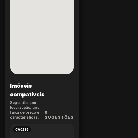
Imóveis
compatíveis
Sugestões por
localização, tipo,
faixa de preço e
6
características.
SUGEST
ÕES
CA0285