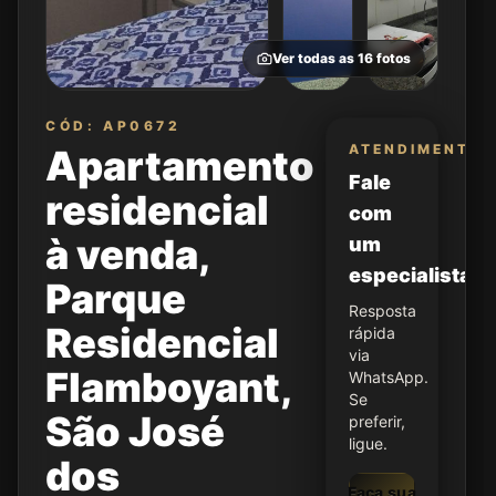
Ver todas as
16
fotos
CÓD: AP0672
ATENDIMENTO
Apartamento
Fale
residencial
com
à venda,
um
especialista
Parque
Resposta
Residencial
rápida
via
Flamboyant,
WhatsApp.
Se
São José
preferir,
ligue.
dos
Faça sua