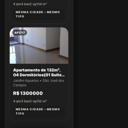
4
qto
4
ban
2
vg
134
m²
MESMA CIDADE • MESMO
TIPO
AP1717
Apartamento de 132m²,
04 Dormitórios(01 Suíte)
a venda no Jardim
Jardim Aquarius • São José dos
Aquarius
Campos
R$ 1300000
4
qto
3
ban
2
vg
132
m²
MESMA CIDADE • MESMO
TIPO