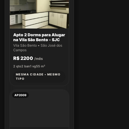
Apto 2 Dorms para Alugar
na Vila São Bento - SJC
Vila São Bento • São José dos
Campos
R$ 2200
/mês
2
qto
2
ban
1
vg
55
m²
MESMA CIDADE • MESMO
TIPO
AP2009