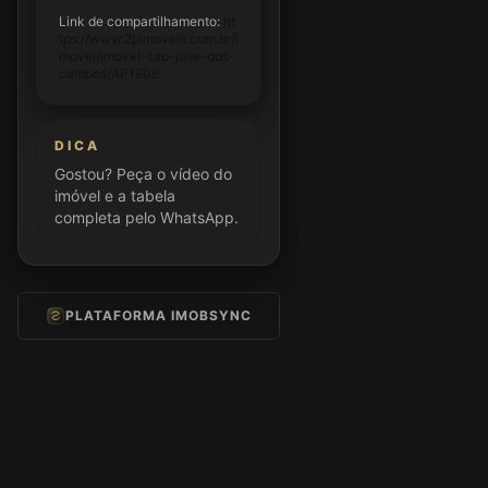
Link de compartilhamento:
ht
tps://www.2pimoveis.com.br/i
movel/imovel-sao-jose-dos-
campos/AP1806
DICA
Gostou? Peça o vídeo do
imóvel e a tabela
completa pelo WhatsApp.
PLATAFORMA IMOBSYNC