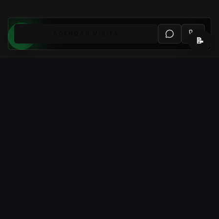
AGENDAR VISITA
📝