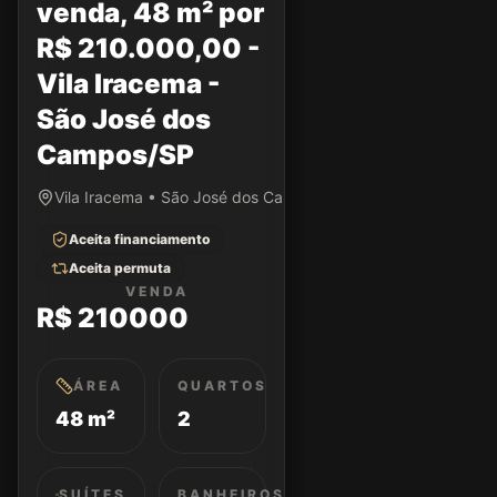
venda, 48 m² por
R$ 210.000,00 -
Vila Iracema -
São José dos
Campos/SP
Vila Iracema • São José dos Campos/SP
Aceita financiamento
Aceita permuta
VENDA
R$ 210000
ÁREA
QUARTOS
48 m²
2
SUÍTES
BANHEIROS