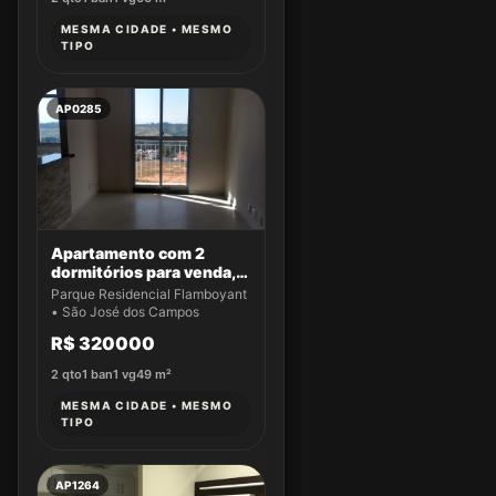
MESMA CIDADE • MESMO
TIPO
AP0285
Apartamento com 2
dormitórios para venda,
49 m² por R$ 320.000,00
Parque Residencial Flamboyant
- Parque Residencial
• São José dos Campos
Flamboyant - São José
R$ 320000
dos Campos/SP
2
qto
1
ban
1
vg
49
m²
MESMA CIDADE • MESMO
TIPO
AP1264