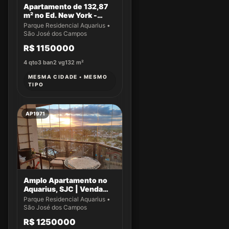
Apartamento de 132,87
m² no Ed. New York -
Apto 14
Parque Residencial Aquarius •
São José dos Campos
R$ 1150000
4
qto
3
ban
2
vg
132
m²
MESMA CIDADE • MESMO
TIPO
AP1971
Amplo Apartamento no
Aquarius, SJC | Venda
Exclusiva!
Parque Residencial Aquarius •
São José dos Campos
R$ 1250000