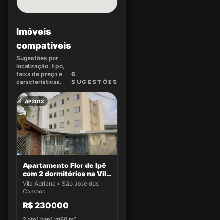
Imóveis
compatíveis
Sugestões por
localização, tipo,
faixa de preço e
6
características.
SUGEST
ÕES
AP2012
Apartamento Flor de Ipê
com 2 dormitórios na Vila
Adriana
Vila Adriana • São José dos
Campos
R$ 230000
2
qto
1
ban
1
vg
60
m²