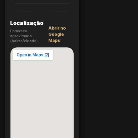
Localização
Abrir no
Endereço
Google
aproximado
Maps
(bairro/cidade).