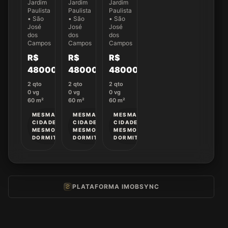
dormitórios
dormitórios
dormitórios
Jardim
Jardim
Jardim
no
no
no
Paulista
Paulista
Paulista
Condomínio
Condomínio
Condomínio
• São
• São
• São
Villa
Villa
Villa
José
José
José
Cambuí
dos
Cambuí
dos
Cambuí
dos
Campos
Campos
Campos
-
-
-
Casa
Casa
Casa
R$
R$
R$
004
009
059
480000
480000
480000
2
qto
2
qto
2
qto
0
vg
0
vg
0
vg
60
m²
60
m²
60
m²
MESMA
MESMA
MESMA
CIDADE •
CIDADE •
CIDADE •
MESMOS
MESMOS
MESMOS
DORMITÓRIOS
DORMITÓRIOS
DORMITÓRIOS
PLATAFORMA IMOBSYNC