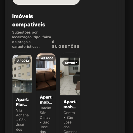
Imóveis
compatíveis
Sugestões por
localização, tipo, faixa
de preço e
6
características.
SUGEST
ÕES
AP2006
AP2012
AP2007
Apartamento
Apartamento
Apartamento
mobiliado
Flor
mobiliado
de 1
Jardim
de
Vila
de 1
dormitório
São
Centro
Ipê
Adriana
dormitório
para
Dimas
• São
com 2
• São
para
locação
• São
José
dormitórios
José
locação
no
José
dos
na
dos
dos
no
Campos
Edifício