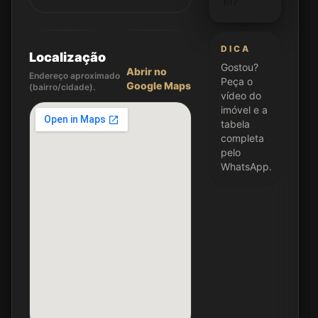
617
DICA
Localização
Gostou?
Abrir no
Endereço aproximado
Peça o
Google Maps
(bairro/cidade).
vídeo do
imóvel e a
tabela
completa
pelo
WhatsApp.