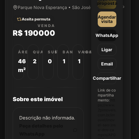
proposta
Parque Nova Esperança • São José dos Campos/SP
Agendar
Aceita permuta
visita
VENDA
R$ 190000
WhatsApp
Ligar
ÁREA
QUARTOS
SUÍTES
BANHEIROS
VAGAS
46
2
0
1
1
Email
m²
Compartilhar
Link de co
mpartilha
Sobre este imóvel
mento:
htt
ps://www.
2pimoveis.
com.br/im
Descrição não informada.
ovel/imov
el-sao-jos
Peça detalhes pelo
e-dos-ca
WhatsApp
mpos/AP0