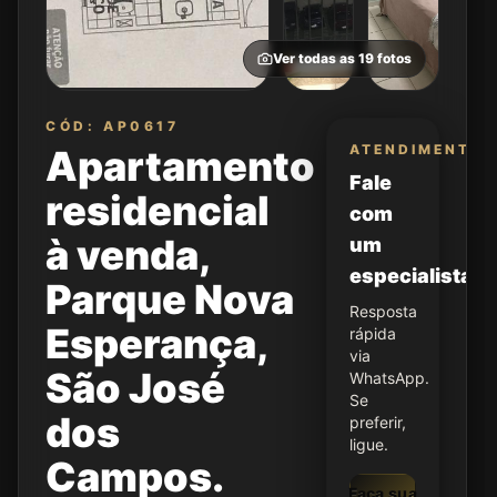
Ver todas as
19
fotos
CÓD: AP0617
ATENDIMENTO
Apartamento
Fale
residencial
com
à venda,
um
especialista
Parque Nova
Resposta
Esperança,
rápida
via
São José
WhatsApp.
Se
dos
preferir,
ligue.
Campos.
Faça sua