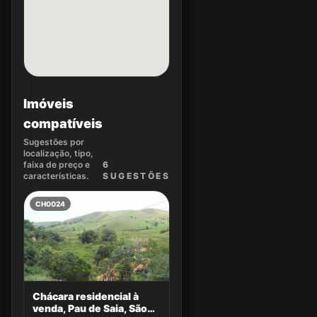
Imóveis
compatíveis
Sugestões por
localização, tipo,
faixa de preço e
6
características.
SUGEST
ÕES
CH0024
Chácara residencial à
venda, Pau de Saia, São