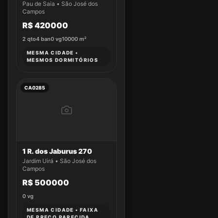
José dos Campos.
Pau de Saia • São José dos
Campos
R$ 420000
2
qto
4
ban
0
vg
10000
m²
MESMA CIDADE •
MESMOS DORMITÓRIOS
CA0285
1 R. dos Jaburus 270
Jardim Uirá • São José dos
Campos
R$ 500000
0
vg
MESMA CIDADE • FAIXA
DE PREÇO PARECIDA