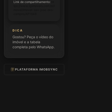
Link de compartilhamento:
ht
tps://www.2pimoveis.com.br/i
movel/imovel-sao-jose-dos-
campos/AP1648
DICA
Gostou? Peça o vídeo do
imóvel e a tabela
completa pelo WhatsApp.
PLATAFORMA IMOBSYNC