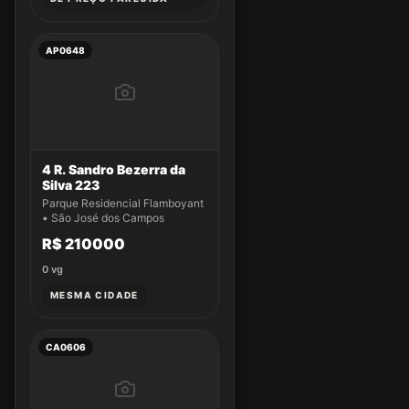
AP0648
4 R. Sandro Bezerra da
Silva 223
Parque Residencial Flamboyant
• São José dos Campos
R$ 210000
0
vg
MESMA CIDADE
CA0606