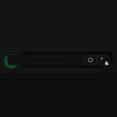
AGENDAR VISITA
📝