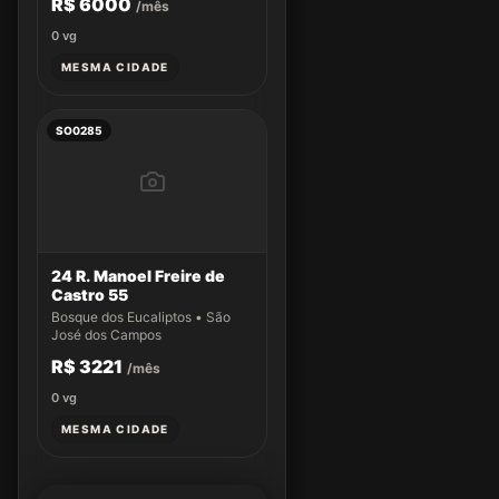
R$ 6000
/mês
0
vg
MESMA CIDADE
SO0285
24 R. Manoel Freire de
Castro 55
Bosque dos Eucaliptos • São
José dos Campos
R$ 3221
/mês
0
vg
MESMA CIDADE