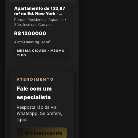
Apartamento de 132,87
m² no Ed. New York -
Apto 43
Parque Residencial Aquarius •
São José dos Campos
R$ 1300000
4
qto
3
ban
2
vg
132
m²
MESMA CIDADE • MESMO
TIPO
ATENDIMENTO
Fale com um
especialista
Resposta rápida via
WhatsApp. Se preferir,
ligue.
Faça sua proposta