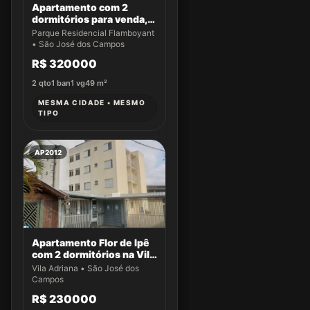
Apartamento com 2
dormitórios para venda,
49 m² por R$ 320.000,00
Parque Residencial Flamboyant
- Parque Residencial
• São José dos Campos
Flamboyant - São José
R$ 320000
dos Campos/SP
2
qto
1
ban
1
vg
49
m²
MESMA CIDADE • MESMO
TIPO
AP2012
Apartamento Flor de Ipê
com 2 dormitórios na Vila
Adriana
Vila Adriana • São José dos
Campos
R$ 230000