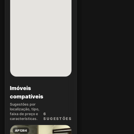
Imóveis
compatíveis
Sugestões por
localização, tipo,
faixa de preço e
6
características.
SUGEST
ÕES
AP1264