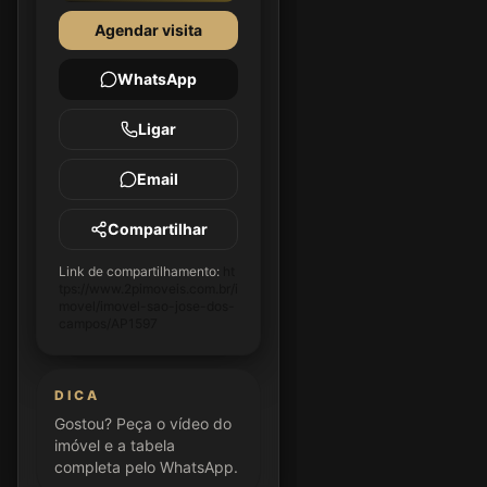
Agendar visita
WhatsApp
Ligar
Email
Compartilhar
Link de compartilhamento:
ht
tps://www.2pimoveis.com.br/i
movel/imovel-sao-jose-dos-
campos/AP1597
DICA
Gostou? Peça o vídeo do
imóvel e a tabela
completa pelo WhatsApp.