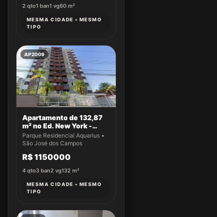
2
qto
1
ban
1
vg
60
m²
MESMA CIDADE • MESMO
TIPO
AP2009
Apartamento de 132,87
m² no Ed. New York -
Apto 14
Parque Residencial Aquarius •
São José dos Campos
R$ 1150000
4
qto
3
ban
2
vg
132
m²
MESMA CIDADE • MESMO
TIPO