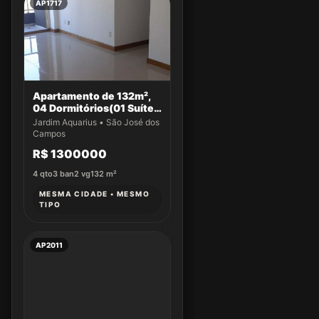
AP1717
Apartamento de 132m²,
04 Dormitórios(01 Suíte)
a venda no Jardim
Jardim Aquarius • São José dos
Aquarius
Campos
R$ 1300000
4
qto
3
ban
2
vg
132
m²
MESMA CIDADE • MESMO
TIPO
AP2011