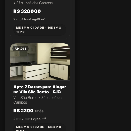
- Parque Residencial
• São José dos Campos
Flamboyant - São José
R$ 320000
dos Campos/SP
2
qto
1
ban
1
vg
49
m²
MESMA CIDADE • MESMO
TIPO
AP1264
Apto 2 Dorms para Alugar
na Vila São Bento - SJC
Vila São Bento • São José dos
Campos
R$ 2200
/mês
2
qto
2
ban
1
vg
55
m²
MESMA CIDADE • MESMO