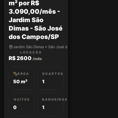
m² por R$
3.090,00/mês -
Jardim São
Dimas - São José
dos Campos/SP
Jardim São Dimas • São José dos Campos/SP
LOCAÇÃO
R$ 2600
/mês
ÁREA
QUARTOS
50 m²
1
SUÍTES
BANHEIROS
0
1