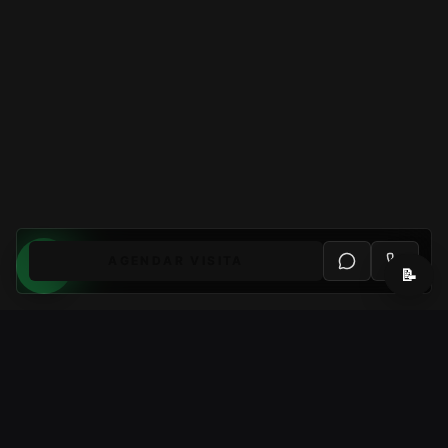
AGENDAR VISITA
📝