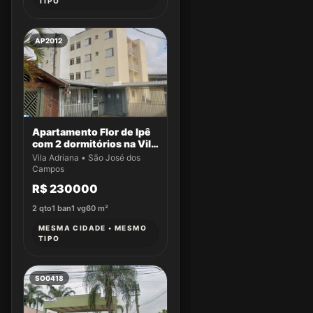
TIPO
AP2012
Apartamento Flor de Ipê
com 2 dormitórios na Vila
Adriana
Vila Adriana • São José dos
Campos
R$ 230000
2
qto
1
ban
1
vg
60
m²
MESMA CIDADE • MESMO
TIPO
SO0418