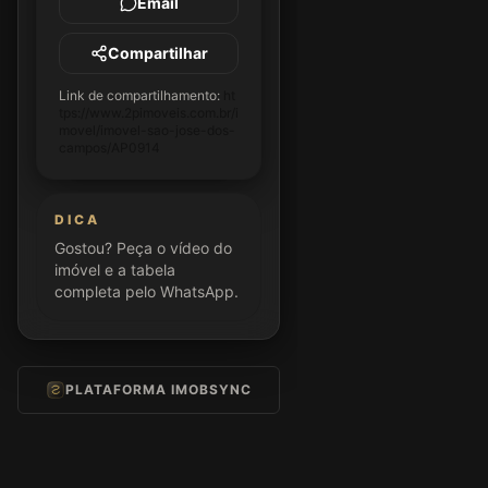
Email
Compartilhar
Link de compartilhamento:
ht
tps://www.2pimoveis.com.br/i
movel/imovel-sao-jose-dos-
campos/AP0914
DICA
Gostou? Peça o vídeo do
imóvel e a tabela
completa pelo WhatsApp.
PLATAFORMA IMOBSYNC