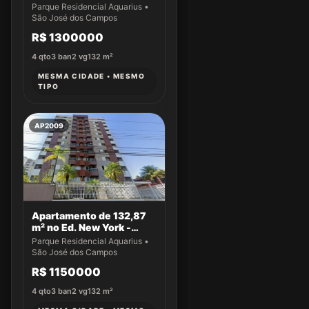
Apto 43
Parque Residencial Aquarius •
São José dos Campos
R$ 1300000
4
qto
3
ban
2
vg
132
m²
MESMA CIDADE • MESMO
TIPO
AP2009
Apartamento de 132,87
m² no Ed. New York -
Apto 14
Parque Residencial Aquarius •
São José dos Campos
R$ 1150000
4
qto
3
ban
2
vg
132
m²