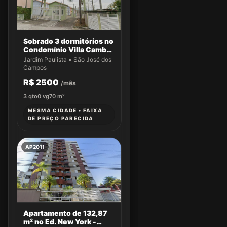
Sobrado 3 dormitórios no
Condomínio Villa Cambuí
- Casa 033
Jardim Paulista • São José dos
Campos
R$ 2500
/mês
3
qto
0
vg
70
m²
MESMA CIDADE • FAIXA
DE PREÇO PARECIDA
AP2011
Apartamento de 132,87
m² no Ed. New York -