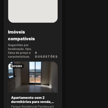
Imóveis
compatíveis
Sugestões por
localização, tipo,
faixa de preço e
6
características.
SUGEST
ÕES
AP0285
Apartamento com 2
dormitórios para venda,
49 m² por R$ 320.000,00
Parque Residencial Flamboyant