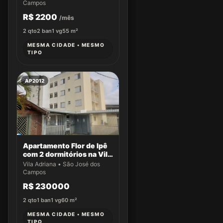
Campos
R$ 2200
/mês
2
qto
2
ban
1
vg
55
m²
MESMA CIDADE • MESMO
TIPO
AP2012
Apartamento Flor de Ipê
com 2 dormitórios na Vila
Adriana
Vila Adriana • São José dos
Campos
R$ 230000
2
qto
1
ban
1
vg
60
m²
MESMA CIDADE • MESMO
TIPO