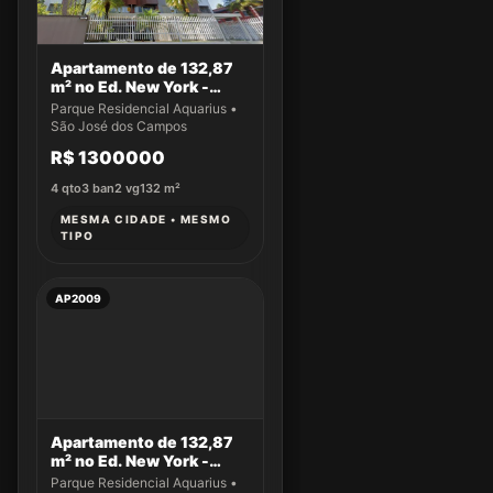
Apartamento de 132,87
m² no Ed. New York -
Apto 43
Parque Residencial Aquarius •
São José dos Campos
R$ 1300000
4
qto
3
ban
2
vg
132
m²
MESMA CIDADE • MESMO
TIPO
AP2009
Apartamento de 132,87
m² no Ed. New York -
Apto 14
Parque Residencial Aquarius •