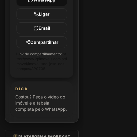
Ligar
Email
Compartilhar
Link de compartilhamento:
ht
tps://www.2pimoveis.com.br/i
movel/imovel-sao-jose-dos-
campos/AP0705
DICA
Gostou? Peça o vídeo do
imóvel e a tabela
completa pelo WhatsApp.
PLATAFORMA IMOBSYNC