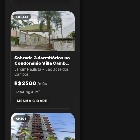
SO0418
Sobrado 3 dormitórios no
Condomínio Villa Cambuí
- Casa 033
Jardim Paulista • São José dos
Campos
R$ 2500
/mês
3
qto
0
vg
70
m²
MESMA CIDADE
AP2011