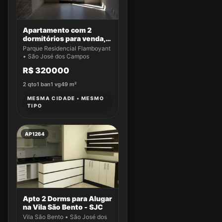
Apartamento com 2
dormitórios para venda,
49 m² por R$ 320.000,00
Parque Residencial Flamboyant
- Parque Residencial
• São José dos Campos
Flamboyant - São José
R$ 320000
dos Campos/SP
2
qto
1
ban
1
vg
49
m²
MESMA CIDADE • MESMO
TIPO
AP1264
Apto 2 Dorms para Alugar
na Vila São Bento - SJC
Vila São Bento • São José dos