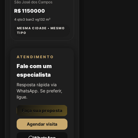
São José dos Campos
R$ 1150000
4
qto
3
ban
2
vg
132
m²
MESMA CIDADE • MESMO
TIPO
ATENDIMENTO
Fale com um
especialista
Resposta rápida via
WhatsApp. Se preferir,
ligue.
Faça sua proposta
Agendar visita
WhatsApp