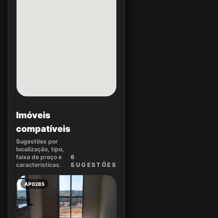
Imóveis
compatíveis
Sugestões por
localização, tipo,
faixa de preço e
6
características.
SUGEST
ÕES
AP0285