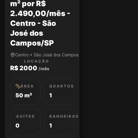
m² por R$
2.490,00/mês -
Centro - São
José dos
Campos/SP
Centro • São José dos Campos/SP
LOCAÇÃO
R$ 2000
/mês
ÁREA
QUARTOS
50 m²
1
SUÍTES
BANHEIROS
0
1