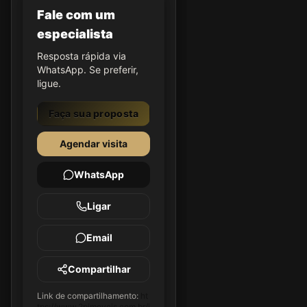
Fale com um
especialista
Resposta rápida via
WhatsApp. Se preferir,
ligue.
Faça sua proposta
Agendar visita
WhatsApp
Ligar
Email
Compartilhar
Link de compartilhamento:
ht
tps://www.2pimoveis.com.br/i