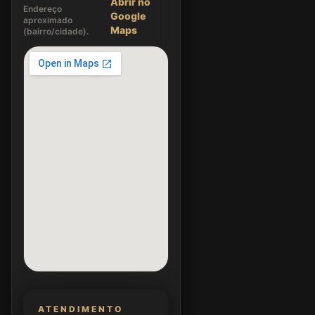
Abrir no
Endereço
Google
aproximado
Maps
(bairro/cidade).
ATENDIMENTO