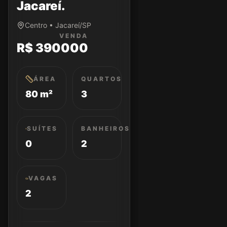
Jacareí.
Centro • Jacareí/SP
VENDA
R$ 390000
ÁREA
QUARTOS
80 m²
3
SUÍTES
BANHEIROS
0
2
VAGAS
2