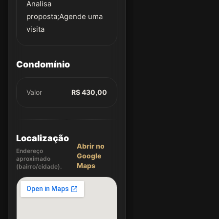
Analisa
proposta;Agende uma
visita
Condomínio
Valor
R$ 430,00
Localização
Abrir no
Endereço
Google
aproximado
Maps
(bairro/cidade).