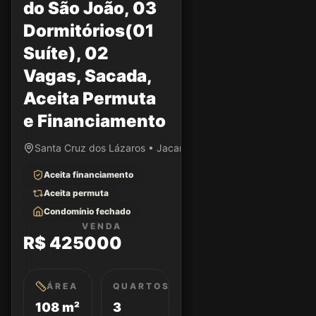
do São João, 03
Dormitórios(01
Suíte), 02
Vagas, Sacada,
Aceita Permuta
e Financiamento
Santa Cruz dos Lázaros • Jacareí/SP
Aceita financiamento
Aceita permuta
Condomínio fechado
VENDA
R$ 425000
ÁREA
QUARTOS
108 m²
3