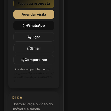
Faça sua proposta
Agendar visita
WhatsApp
Ligar
Email
Compartilhar
Link de compartilhamento:
ht
tps://www.2pimoveis.com.br/i
movel/imovel-jacarei/AP174
2
DICA
Gostou? Peça o vídeo do
imóvel e a tabela