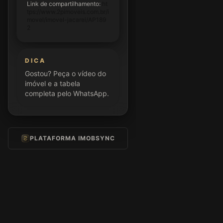
Link de compartilhamento:
ht
tps://www.2pimoveis.com.br/i
movel/imovel-jacarei/AP189
2
DICA
Gostou? Peça o vídeo do
imóvel e a tabela
completa pelo WhatsApp.
PLATAFORMA IMOBSYNC