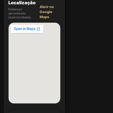
Localização
Abrir no
Endereço
Google
aproximado
Maps
(bairro/cidade).