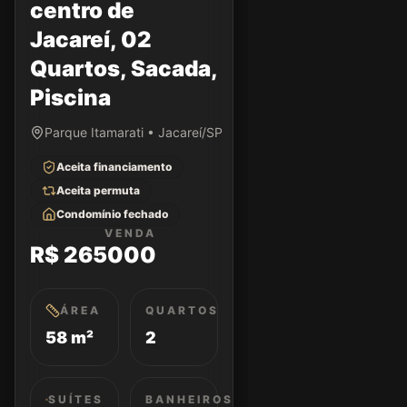
centro de
Jacareí, 02
Quartos, Sacada,
Piscina
Parque Itamarati • Jacareí/SP
Aceita financiamento
Aceita permuta
Condomínio fechado
VENDA
R$ 265000
ÁREA
QUARTOS
58 m²
2
SUÍTES
BANHEIROS