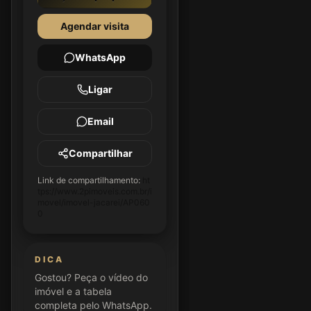
Agendar visita
WhatsApp
Ligar
Email
Compartilhar
Link de compartilhamento:
ht
tps://www.2pimoveis.com.br/i
movel/imovel-jacarei/AP060
0
DICA
Gostou? Peça o vídeo do
imóvel e a tabela
completa pelo WhatsApp.