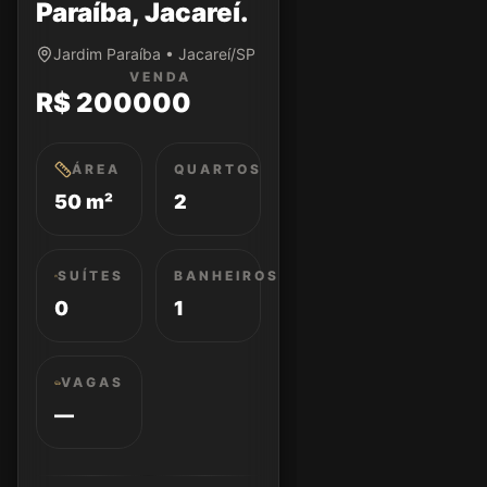
Paraíba, Jacareí.
Jardim Paraíba • Jacareí/SP
VENDA
R$ 200000
ÁREA
QUARTOS
50 m²
2
SUÍTES
BANHEIROS
0
1
VAGAS
—