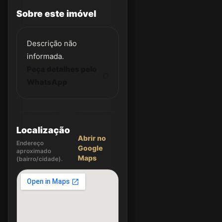
Sobre este imóvel
Descrição não
informada.
Peça detalhes pelo
WhatsApp
Localização
Abrir no
Endereço
Google
aproximado
Maps
(bairro/cidade).