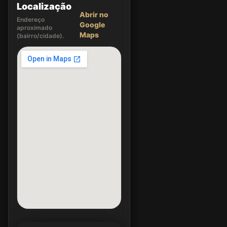
Localização
Abrir no
Endereço
Google
aproximado
Maps
(bairro/cidade).