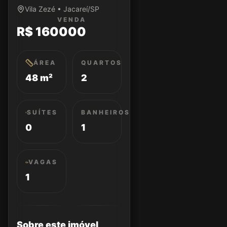
Vila Zezé • Jacareí/SP
VENDA
R$ 160000
ÁREA
QUARTOS
48 m²
2
SUÍTES
BANHEIROS
0
1
VAGAS
1
Sobre este imóvel