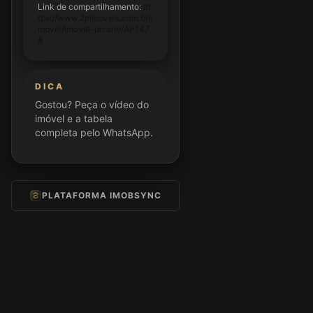
Link de compartilhamento:
ht
tps://www.2pimoveis.com.br/i
movel/imovel-jacarei/AP147
8
DICA
Gostou? Peça o vídeo do
imóvel e a tabela
completa pelo WhatsApp.
PLATAFORMA IMOBSYNC