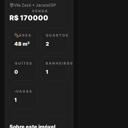
Vila Zezé • Jacareí/SP
VENDA
R$ 170000
ÁREA
QUARTOS
48 m²
2
SUÍTES
BANHEIROS
0
1
VAGAS
1
Sobre este imóvel