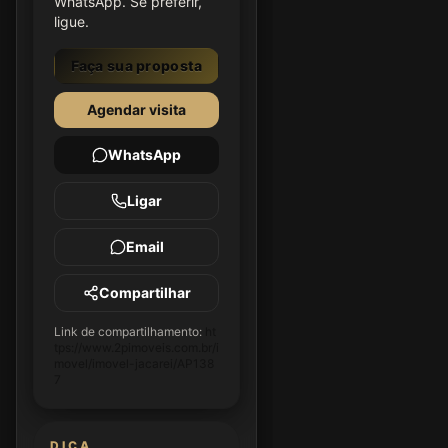
WhatsApp. Se preferir,
ligue.
Faça sua proposta
Agendar visita
WhatsApp
Ligar
Email
Compartilhar
Link de compartilhamento:
ht
tps://www.2pimoveis.com.br/i
movel/imovel-jacarei/AP138
7
DICA