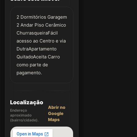
2 Dormitórios Garagem
2 Andar Piso Cerâmico
ChurrasqueiraFácil
acesso ao Centro e via
DutraApartamento
QuitadoAceita Carro
como parte de
pagamento.
Localização
Abrir no
Endereço
Google
aproximado
Maps
(bairro/cidade).