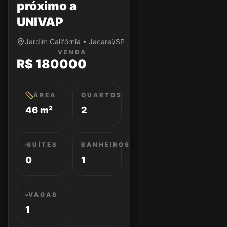
próximo a
UNIVAP
Jardim Califórnia • Jacareí/SP
VENDA
R$ 180000
ÁREA
QUARTOS
46 m²
2
SUÍTES
BANHEIROS
0
1
VAGAS
1