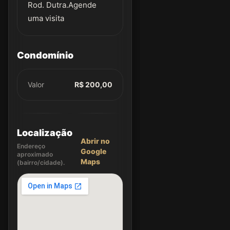
Rod. Dutra.Agende
uma visita
Condomínio
Valor
R$ 200,00
Localização
Abrir no
Endereço
Google
aproximado
Maps
(bairro/cidade).