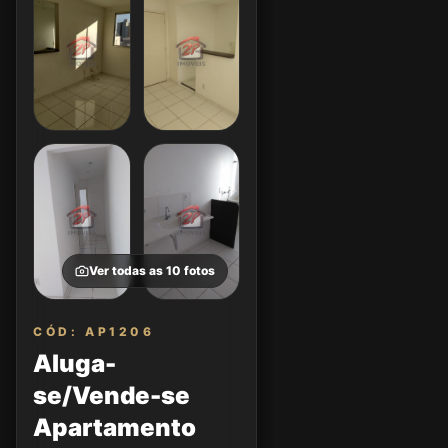
Ver todas as
10
fotos
CÓD: AP1206
Aluga-
se/Vende-se
Apartamento