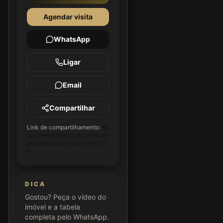
Agendar visita
WhatsApp
Ligar
Email
Compartilhar
Link de compartilhamento:
ht
tps://www.2pimoveis.com.br/i
movel/imovel-jacarei/AP120
6
DICA
Gostou? Peça o vídeo do
imóvel e a tabela
completa pelo WhatsApp.