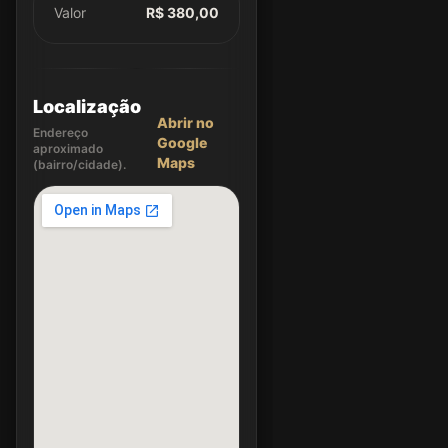
Valor
R$ 380,00
Localização
Abrir no
Endereço
Google
aproximado
Maps
(bairro/cidade).