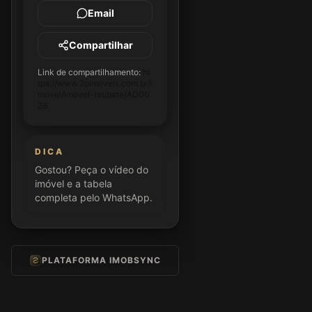
Email
Compartilhar
Link de compartilhamento:
ht
tps://www.2pimoveis.com.br/i
movel/imovel-taubate/AD00
26
DICA
Gostou? Peça o vídeo do
imóvel e a tabela
completa pelo WhatsApp.
PLATAFORMA IMOBSYNC