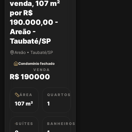
venda, 107 m²
por R$
190.000,00 -
Areão -
Taubaté/SP
Areão • Taubaté/SP
Condomínio fechado
VENDA
R$ 190000
ÁREA
QUARTOS
107 m²
1
SUÍTES
BANHEIROS